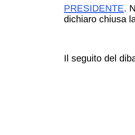
PRESIDENTE
. 
dichiaro chiusa l
Il seguito del dib
Fine
Vai
al
contenuto
menu
di
navigazione
principale