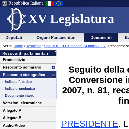
Repubblica Italiana
XV Legislatura
Menu
Vai
Menu
Vai
Deputati
Organi Parlamentari
Documenti
Eu
al
al
di
di
Vai
Menu
menu
Sei in:
Home
\
Resoconti
\
Seduta n. 193 di martedì 24 luglio 2007
\ Resoconto st
ausilio
navigazione
al
di
di
Resoconti parlamentari
alla
principale
contenuto
navigazione
sezione
Frontespizio
navigazione
principale
Seguito della 
Resoconto sommario
Resoconto stenografico
Conversione in
Indice alfabetico
2007, n. 81, rec
Indice cronologico
Documento intero
fi
Votazioni elettroniche
Allegato A
Allegato B
PRESIDENTE
. 
Audio/Video