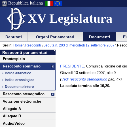
Repubblica Italiana
XV Legislatura
Menu
Vai
Menu
Vai
Deputati
Organi Parlamentari
Documenti
Eu
al
al
di
di
Vai
Menu
menu
Sei in:
Home
\
Resoconti
\
Seduta n. 203 di mercoledì 12 settembre 2007
\ Resoc
ausilio
navigazione
al
di
di
Resoconti parlamentari
alla
principale
contenuto
navigazione
sezione
Frontespizio
navigazione
principale
PRESIDENTE
. Comunica l'ordine del gi
Resoconto sommario
Giovedì 13 settembre 2007, alle 9.
Indice alfabetico
(
Vedi resoconto stenografico
pag. 47).
Indice cronologico
La seduta termina alle 16,20.
Documento intero
Resoconto stenografico
Votazioni elettroniche
Allegato A
Allegato B
Audio/Video