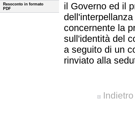
il Governo ed il 
Resoconto in formato
PDF
dell'interpellanz
concernente la p
sull'identità del 
a seguito di un co
rinviato alla sed
Indietro
Fine
Vai
al
contenuto
menu
di