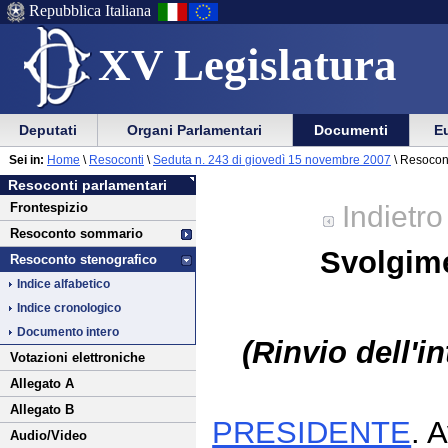
Repubblica Italiana
XV Legislatura
Menu
Vai
Menu
Vai
Deputati
Organi Parlamentari
Documenti
Eu
al
al
di
di
Vai
Menu
menu
Sei in:
Home
\
Resoconti
\
Seduta n. 243 di giovedì 15 novembre 2007
\ Resocon
ausilio
navigazione
al
di
di
Resoconti parlamentari
alla
principale
contenuto
navigazione
sezione
Indietro
Frontespizio
navigazione
principale
Resoconto sommario
Svolgime
Resoconto stenografico
Indice alfabetico
Indice cronologico
Documento intero
(Rinvio dell'
Votazioni elettroniche
Allegato A
Allegato B
PRESIDENTE
. 
Audio/Video