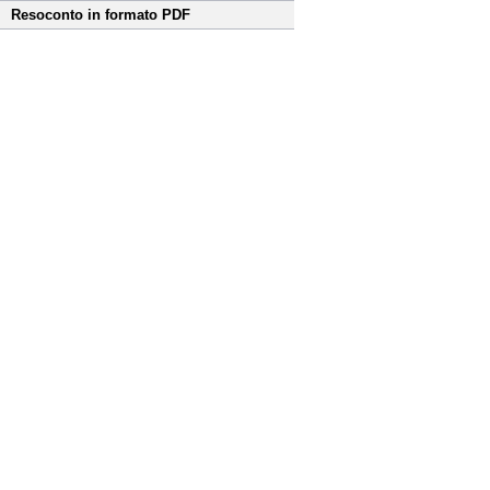
Resoconto in formato PDF
Fine
Vai
al
contenuto
menu
di
navigazione
principale