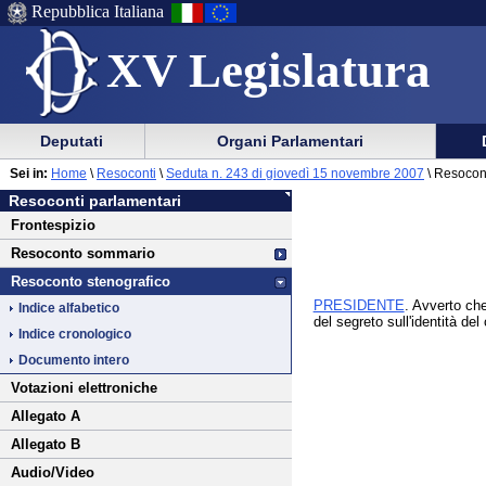
Repubblica Italiana
XV Legislatura
Menu
Vai
Menu
Vai
Deputati
Organi Parlamentari
al
al
di
di
Vai
Menu
menu
Sei in:
Home
\
Resoconti
\
Seduta n. 243 di giovedì 15 novembre 2007
\ Resocon
ausilio
navigazione
al
di
di
Resoconti parlamentari
alla
principale
contenuto
navigazione
sezione
Frontespizio
navigazione
principale
Resoconto sommario
Resoconto stenografico
PRESIDENTE
. Avverto che
Indice alfabetico
del segreto sull'identità del
Indice cronologico
Documento intero
Votazioni elettroniche
Allegato A
Allegato B
Audio/Video