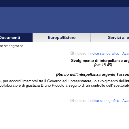
Documenti
Europa/Estero
Servizi ai 
to stenografico
|
|
Indietro
Indice stenografico
Ava
Svolgimento di interpellanze ur
(ore 18,45)
.
(Rinvio dell'interpellanza urgente Tasso
, per accordi intercorsi tra il Governo ed il presentatore, lo svolgimento dell'
 collaboratore di giustizia Bruno Piccolo a seguito di un controllo dell'ispettora
|
|
Indietro
Indice stenografico
Ava