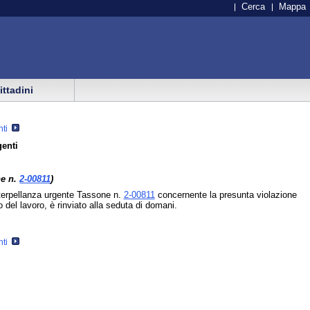
Cerca
Mappa
cittadini
nti
genti
ne n.
2-00811
)
interpellanza urgente Tassone n.
2-00811
concernente la presunta violazione
to del lavoro, è rinviato alla seduta di domani.
nti