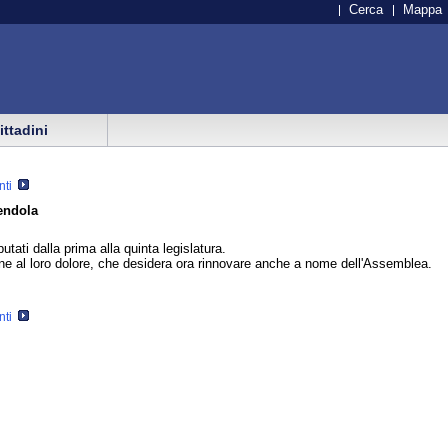
Cerca
Mappa
cittadini
nti
endola
ti dalla prima alla quinta legislatura.
ione al loro dolore, che desidera ora rinnovare anche a nome dell'Assemblea.
nti