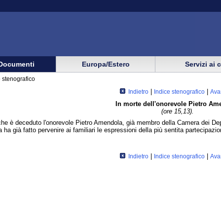
Documenti
Europa/Estero
Servizi ai 
 stenografico
|
|
Indietro
Indice stenografico
Ava
In morte dell'onorevole Pietro Am
(ore 15,13).
he è deceduto l'onorevole Pietro Amendola, già membro della Camera dei Deputa
ha già fatto pervenire ai familiari le espressioni della più sentita partecipaz
|
|
Indietro
Indice stenografico
Ava