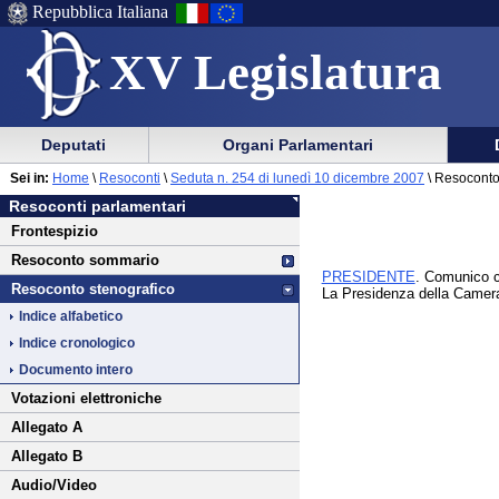
Repubblica Italiana
XV Legislatura
Menu
Vai
Menu
Vai
Deputati
Organi Parlamentari
al
al
di
di
Vai
Menu
menu
Sei in:
Home
\
Resoconti
\
Seduta n. 254 di lunedì 10 dicembre 2007
\ Resoconto
ausilio
navigazione
al
di
di
Resoconti parlamentari
alla
principale
contenuto
navigazione
sezione
Frontespizio
navigazione
principale
Resoconto sommario
PRESIDENTE
. Comunico c
Resoconto stenografico
La Presidenza della Camera 
Indice alfabetico
Indice cronologico
Documento intero
Votazioni elettroniche
Allegato A
Allegato B
Audio/Video