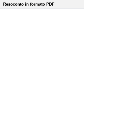
Resoconto in formato PDF
Fine
Vai
al
contenuto
menu
di
navigazione
principale