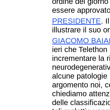
ordine del giorn
essere approvato
PRESIDENTE
. 
illustrare il suo 
GIACOMO BAI
ieri che Telethon 
incrementare la r
neurodegenerativ
alcune patologie 
argomento noi, co
chiediamo attenz
delle classificazi