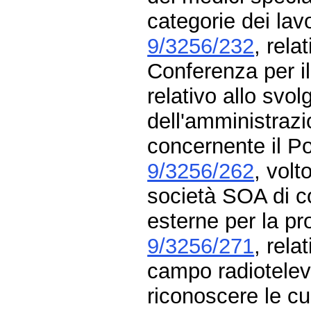
categorie dei lav
9/3256/232
, rel
Conferenza per il
relativo allo svol
dell'amministraz
concernente il Po
9/3256/262
, volt
società SOA di co
esterne per la p
9/3256/271
, rela
campo radiotelevi
riconoscere le cu