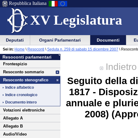
Repubblica Italiana
XV Legislatura
Menu
Vai
Menu
Vai
Deputati
Organi Parlamentari
Documenti
Eu
al
al
di
di
Vai
Menu
menu
Sei in:
Home
\
Resoconti
\
Seduta n. 259 di sabato 15 dicembre 2007
\ Resoconto
ausilio
navigazione
al
di
di
Resoconti parlamentari
alla
principale
contenuto
navigazione
sezione
Indietro
Frontespizio
navigazione
principale
Resoconto sommario
Seguito della d
Resoconto stenografico
Indice alfabetico
1817 - Disposiz
Indice cronologico
annuale e plurie
Documento intero
Votazioni elettroniche
2008) (Appr
Allegato A
Allegato B
Audio/Video