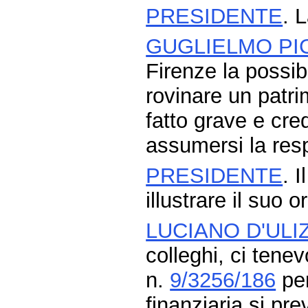
PRESIDENTE
. 
GUGLIELMO PI
Firenze la possib
rovinare un patr
fatto grave e cr
assumersi la resp
PRESIDENTE
. 
illustrare il suo 
LUCIANO D'ULI
colleghi, ci tenev
n.
9/3256/186
per
finanziaria si pr