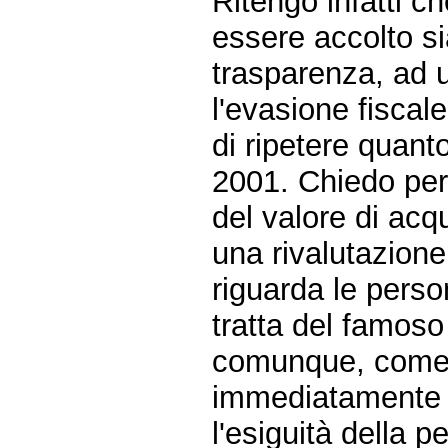
Ritengo infatti c
essere accolto s
trasparenza, ad u
l'evasione fiscal
di ripetere quant
2001. Chiedo per
del valore di acqu
una rivalutazione 
riguarda le perso
tratta del famos
comunque, come h
immediatamente 
l'esiguità della 