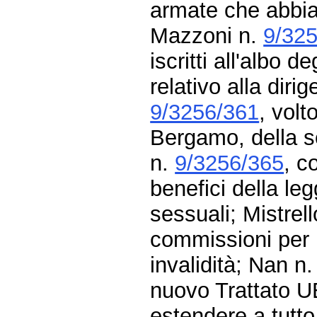
armate che abbia 
Mazzoni n.
9/32
iscritti all'albo 
relativo alla dir
9/3256/361
, volt
Bergamo, della se
n.
9/3256/365
, c
benefici della leg
sessuali; Mistrel
commissioni per l
invalidità; Nan n
nuovo Trattato 
estendere a tutto