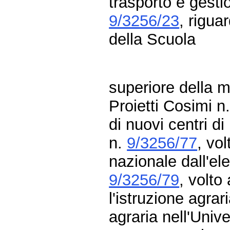
trasporto e gestio
9/3256/23
, rigua
della Scuola
superiore della m
Proietti Cosimi n
di nuovi centri 
n.
9/3256/77
, vo
nazionale dall'ele
9/3256/79
, volto
l'istruzione agrar
agraria nell'Univ