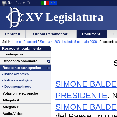
Repubblica Italiana
XV Legislatura
Menu
Vai
Menu
Vai
Deputati
Organi Parlamentari
Documenti
Eu
al
al
di
di
Vai
Menu
menu
Sei in:
Home
\
Resoconti
\
Seduta n. 263 di sabato 5 gennaio 2008
\ Resoconto s
ausilio
navigazione
al
di
di
Resoconti parlamentari
alla
principale
contenuto
navigazione
sezione
Frontespizio
navigazione
principale
Resoconto sommario
Resoconto stenografico
Indice alfabetico
Indice cronologico
SIMONE BALDE
Documento intero
PRESIDENTE
. 
Votazioni elettroniche
Allegato A
SIMONE BALDE
Allegato B
del Paese, in que
Audio/Video