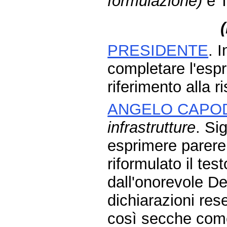
formulazione)
e T
PRESIDENTE
. 
completare l'esp
riferimento alla r
ANGELO CAPO
infrastrutture
. Si
esprimere parere
riformulato il tes
dall'onorevole De
dichiarazioni res
così secche come