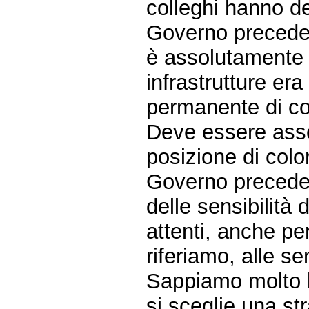
colleghi hanno de
Governo preceden
è assolutamente v
infrastrutture er
permanente di con
Deve essere asso
posizione di col
Governo preceden
delle sensibilità 
attenti, anche per
riferiamo, alle se
Sappiamo molto 
si sceglie una str