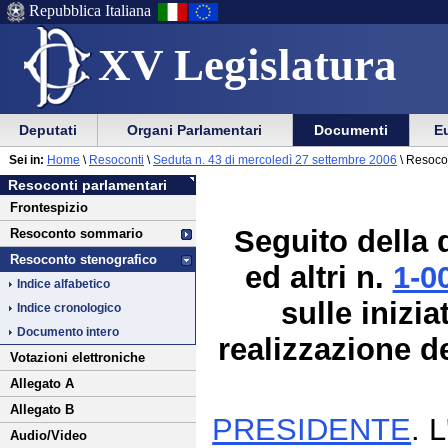
Repubblica Italiana
XV Legislatura
Menu
Vai
Menu
Vai
Deputati
Organi Parlamentari
Documenti
Eu
al
al
di
di
Vai
Menu
menu
Sei in:
Home
\
Resoconti
\
Seduta n. 43 di mercoledì 27 settembre 2006
\ Resoco
ausilio
navigazione
al
di
di
Resoconti parlamentari
alla
principale
contenuto
navigazione
sezione
Frontespizio
navigazione
principale
Seguito della 
Resoconto sommario
Resoconto stenografico
ed altri n.
1-0
Indice alfabetico
sulle inizi
Indice cronologico
Documento intero
realizzazione de
Votazioni elettroniche
Allegato A
Allegato B
PRESIDENTE
. 
Audio/Video