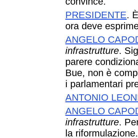
convince.
PRESIDENTE
. 
ora deve esprimer
ANGELO CAPO
infrastrutture
. Si
parere condizion
Bue, non è compit
i parlamentari pr
ANTONIO LEON
ANGELO CAPO
infrastrutture
. Pe
la riformulazione