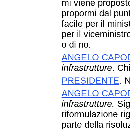
mi viene proposto
propormi dal punt
facile per il mini
per il viceminist
o di no.
ANGELO CAPO
infrastrutture
. Ch
PRESIDENTE
. 
ANGELO CAPO
infrastrutture.
Sig
riformulazione ri
parte della risol