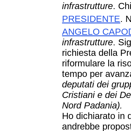
infrastrutture
. Ch
PRESIDENTE
. 
ANGELO CAPO
infrastrutture
. Si
richiesta della P
riformulare la ris
tempo per avanz
deputati dei gru
Cristiani e dei D
Nord Padania).
Ho dichiarato in 
andrebbe propost