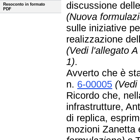
discussione dell
Resoconto in formato
PDF
(Nuova formulaz
sulle iniziative p
realizzazione dell
(Vedi l'allegato A
1)
.
Avverto che è st
n.
6-00005
(Vedi 
Ricordo che, nella
infrastrutture, An
di replica, espri
mozioni Zanetta e