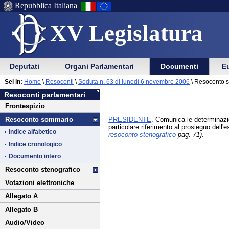
Repubblica Italiana
XV Legislatura
Menu
Vai
Menu
Vai
Deputati
Organi Parlamentari
Documenti
Eu
al
al
di
di
Vai
Menu
menu
Sei in:
Home
\
Resoconti
\
Seduta n. 63 di lunedì 6 novembre 2006
\ Resoconto 
ausilio
navigazione
al
di
di
Resoconti parlamentari
alla
principale
contenuto
navigazione
sezione
Frontespizio
navigazione
principale
PRESIDENTE
. Comunica le determinazio
Resoconto sommario
particolare riferimento al prosieguo dell
Indice alfabetico
resoconto stenografico
pag. 71)
.
Indice cronologico
Documento intero
Resoconto stenografico
Votazioni elettroniche
Allegato A
Allegato B
Audio/Video