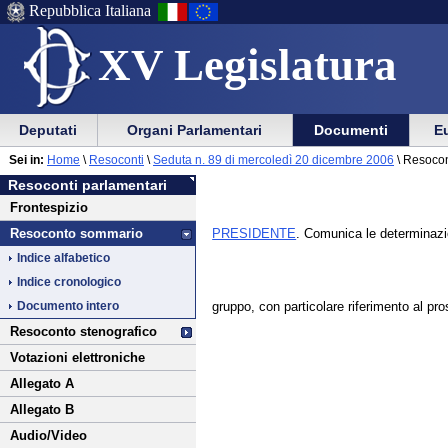
Repubblica Italiana
XV Legislatura
Menu
Vai
Menu
Vai
Deputati
Organi Parlamentari
Documenti
Eu
al
al
di
di
Vai
Menu
menu
Sei in:
Home
\
Resoconti
\
Seduta n. 89 di mercoledì 20 dicembre 2006
\ Resoco
ausilio
navigazione
al
di
di
Resoconti parlamentari
alla
principale
contenuto
navigazione
sezione
Frontespizio
navigazione
principale
PRESIDENTE
. Comunica le determinazio
Resoconto sommario
Indice alfabetico
Indice cronologico
gruppo, con particolare riferimento al pro
Documento intero
Resoconto stenografico
Votazioni elettroniche
Allegato A
Allegato B
Audio/Video