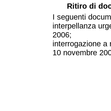
Ritiro di do
I seguenti documen
interpellanza urg
2006;
interrogazione a 
10 novembre 200
Fine
Vai
al
contenuto
menu
di
navigazione
principale