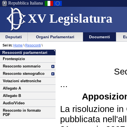
Repubblica Italiana
XV Legislatura
Menu
Vai
Menu
Vai
Deputati
Organi Parlamentari
Documenti
Eu
al
al
di
di
Vai
Menu
menu
Sei in:
Home
\
Resoconti
\
ausilio
navigazione
al
di
di
Resoconti parlamentari
alla
principale
contenuto
navigazione
sezione
Frontespizio
navigazione
principale
Resoconto sommario
Sed
Resoconto stenografico
Votazioni elettroniche
...
Allegato A
Apposizion
Allegato B
Audio/Video
La risoluzione in
Resoconto in formato
PDF
pubblicata nell'a