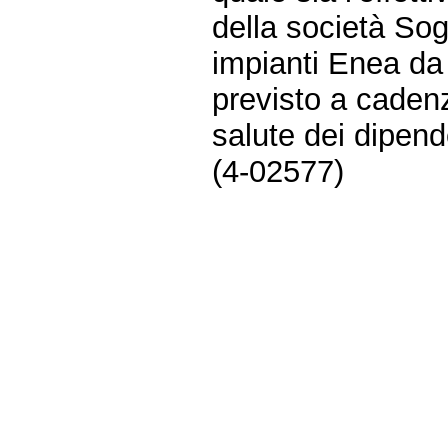
della società Sogi
impianti Enea da 
previsto a cadenze
salute dei dipend
(4-02577)
Fine
Vai
al
contenuto
menu
di
navigazione
principale