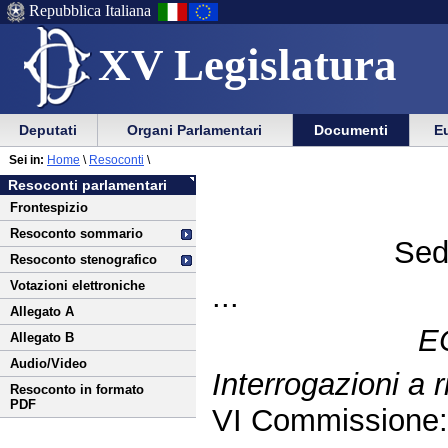
Repubblica Italiana
XV Legislatura
Menu
Vai
Menu
Vai
Deputati
Organi Parlamentari
Documenti
Eu
al
al
di
di
Vai
Menu
menu
Sei in:
Home
\
Resoconti
\
ausilio
navigazione
al
di
di
Resoconti parlamentari
alla
principale
contenuto
navigazione
sezione
Frontespizio
navigazione
principale
Resoconto sommario
Sed
Resoconto stenografico
Votazioni elettroniche
...
Allegato A
E
Allegato B
Audio/Video
Interrogazioni a
Resoconto in formato
PDF
VI Commissione