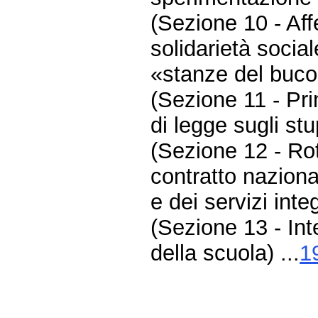
(Sezione 10 - Aff
solidarietà socia
«stanze del buco»
(Sezione 11 - Pri
di legge sugli stu
(Sezione 12 - Rott
contratto naziona
e dei servizi integ
(Sezione 13 - Int
della scuola) ...
1
Fine
Vai