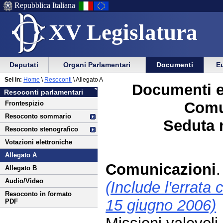
Repubblica Italiana
XV Legislatura
Menu
Vai
Menu
Vai
Deputati
Organi Parlamentari
Documenti
Eu
al
al
di
di
Vai
Menu
menu
Sei in:
Home
\
Resoconti
\ Allegato A
ausilio
navigazione
Documenti e
al
di
di
Resoconti parlamentari
alla
principale
contenuto
navigazione
sezione
Comu
Frontespizio
navigazione
principale
Resoconto sommario
Seduta n
Resoconto stenografico
Votazioni elettroniche
Allegato A
Comunicazioni
.
Allegato B
Audio/Video
(Include l'errata 
Resoconto in formato
15 giugno 2006)
PDF