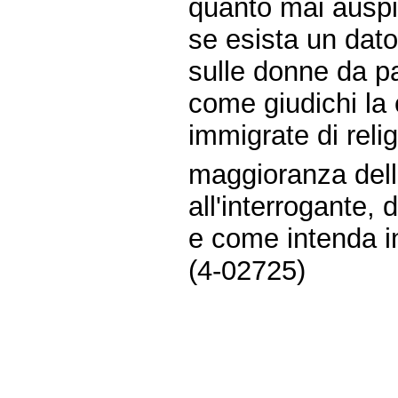
quanto mai auspi
se esista un dato
sulle donne da pa
come giudichi la
immigrate di reli
maggioranza dell
all'interrogante, 
e come intenda in
(4-02725)
Fine
Vai
al
contenuto
menu
di