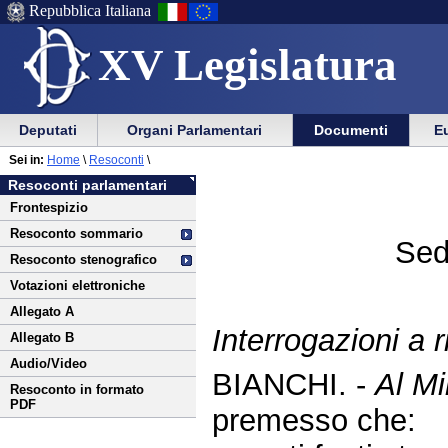
Repubblica Italiana
XV Legislatura
Menu
Vai
Menu
Vai
Deputati
Organi Parlamentari
Documenti
Eu
al
al
di
di
Vai
Menu
menu
Sei in:
Home
\
Resoconti
\
ausilio
navigazione
al
di
di
Resoconti parlamentari
alla
principale
contenuto
navigazione
sezione
Frontespizio
navigazione
principale
Resoconto sommario
Sed
Resoconto stenografico
Votazioni elettroniche
Allegato A
Interrogazioni a r
Allegato B
Audio/Video
BIANCHI. -
Al Mi
Resoconto in formato
PDF
premesso che: