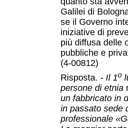
quanto sta avvene
Galilei di Bologn
se il Governo in
iniziative di pre
più diffusa delle 
pubbliche e priva
(4-00812)
o
Risposta.
- Il 1
l
persone di etnia
un fabbricato in d
in passato sede d
professionale «Ga