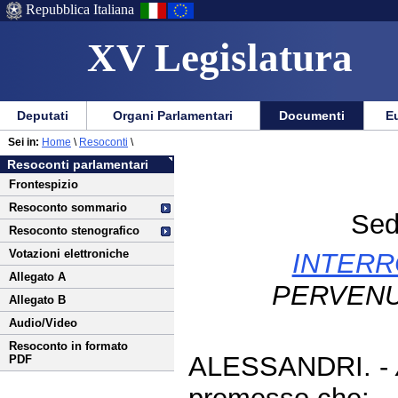
Repubblica Italiana
XV Legislatura
Menu
Vai
Menu
Vai
Deputati
Organi Parlamentari
Documenti
Eu
al
al
di
di
Vai
Menu
menu
Sei in:
Home
\
Resoconti
\
ausilio
navigazione
al
di
di
Resoconti parlamentari
alla
principale
contenuto
navigazione
sezione
Frontespizio
navigazione
principale
Resoconto sommario
Sed
Resoconto stenografico
Votazioni elettroniche
INTERR
Allegato A
PERVENU
Allegato B
Audio/Video
Resoconto in formato
ALESSANDRI. -
PDF