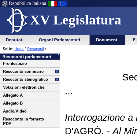
Repubblica Italiana
XV Legislatura
Menu
Vai
Menu
Vai
Deputati
Organi Parlamentari
Documenti
Eu
al
al
di
di
Vai
Menu
menu
Sei in:
Home
\
Resoconti
\
ausilio
navigazione
al
di
di
Resoconti parlamentari
alla
principale
contenuto
navigazione
sezione
Frontespizio
navigazione
principale
Resoconto sommario
Sed
Resoconto stenografico
Votazioni elettroniche
...
Allegato A
Allegato B
Audio/Video
Interrogazione a 
Resoconto in formato
PDF
D'AGRÒ. -
Al Min