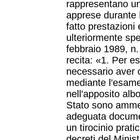
rappresentano u
apprese durante l
fatto prestazioni
ulteriormente spe
febbraio 1989, n.
recita: «1. Per e
necessario aver c
mediante l'esame 
nell'apposito albo
Stato sono ammes
adeguata documen
un tirocinio prat
decreti del Minist