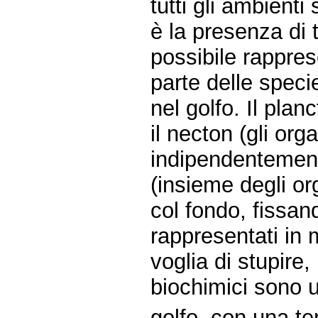
tutti gli ambient
è la presenza di t
possibile rappre
parte delle speci
nel golfo. Il plan
il necton (gli or
indipendentement
(insieme degli or
col fondo, fissan
rappresentati in
voglia di stupire,
biochimici sono u
golfo, con una te