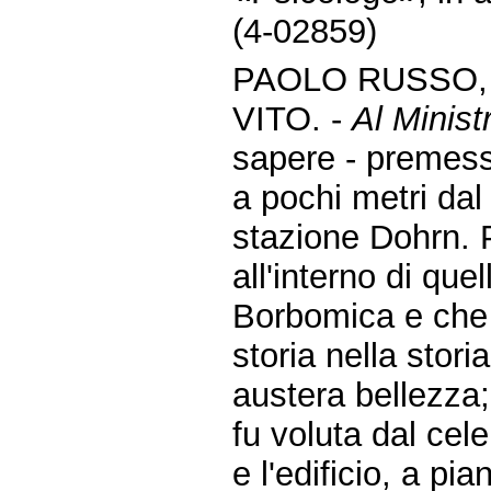
(4-02859)
PAOLO RUSSO,
VITO. -
Al Ministr
sapere - premes
a pochi metri dal 
stazione Dohrn. P
all'interno di qu
Borbomica e che 
storia nella stori
austera bellezza;
fu voluta dal cel
e l'edificio, a pi