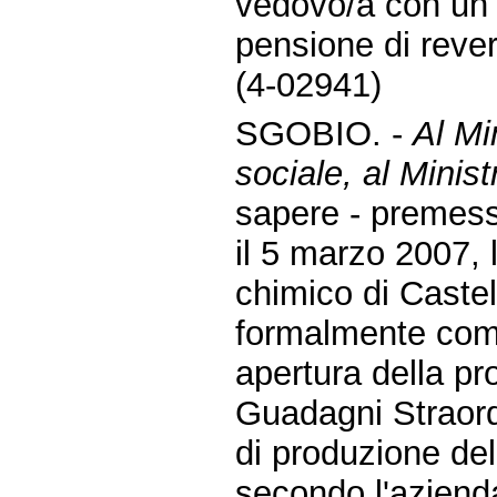
vedovo/a con un u
pensione di revers
(4-02941)
SGOBIO. -
Al Mi
sociale, al Minis
sapere - premes
il 5 marzo 2007, 
chimico di Caste
formalmente comun
apertura della p
Guadagni Straordi
di produzione del
secondo l'azienda