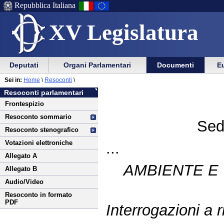
Repubblica Italiana
XV Legislatura
Menu
Vai
Menu
Vai
Deputati
Organi Parlamentari
Documenti
Eu
al
al
di
di
Vai
Menu
menu
Sei in:
Home
\
Resoconti
\
ausilio
navigazione
al
di
di
Resoconti parlamentari
alla
principale
contenuto
navigazione
sezione
Frontespizio
navigazione
principale
Resoconto sommario
Sed
Resoconto stenografico
Votazioni elettroniche
...
Allegato A
AMBIENTE E 
Allegato B
Audio/Video
Resoconto in formato
PDF
Interrogazioni a r