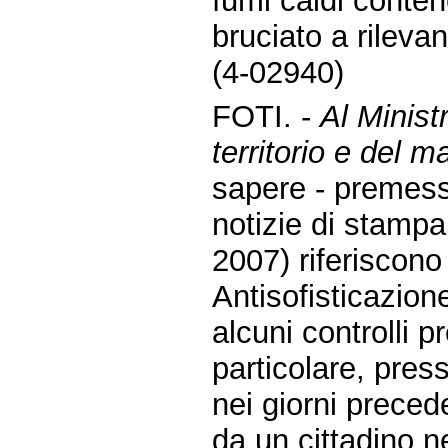
fumi caldi conten
bruciato a rilev
(4-02940)
FOTI. -
Al Minist
territorio e del m
sapere - premes
notizie di stampa
2007) riferiscono
Antisofisticazion
alcuni controlli p
particolare, pres
nei giorni preced
da un cittadino n