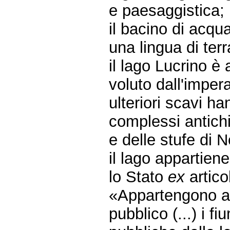
e paesaggistica;
il bacino di acq
una lingua di ter
il lago Lucrino è
voluto dall'impera
ulteriori scavi h
complessi antichi,
e delle stufe di 
il lago appartien
lo Stato
ex
artico
«Appartengono al
pubblico (...) i fi