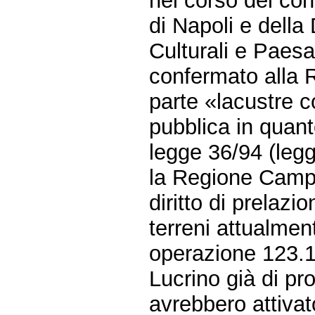
nel corso del con
di Napoli e della
Culturali e Paes
confermato alla R
parte «lacustre c
pubblica in quant
legge 36/94 (legg
la Regione Campa
diritto di prelazi
terreni attualmen
operazione 123.12
Lucrino già di pr
avrebbero attivato