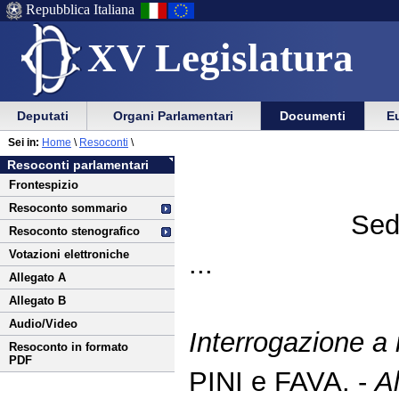
Repubblica Italiana
XV Legislatura
Menu
Vai
Menu
Vai
Deputati
Organi Parlamentari
Documenti
Eu
al
al
di
di
Vai
Menu
menu
Sei in:
Home
\
Resoconti
\
ausilio
navigazione
al
di
di
Resoconti parlamentari
alla
principale
contenuto
navigazione
sezione
Frontespizio
navigazione
principale
Resoconto sommario
Sed
Resoconto stenografico
Votazioni elettroniche
...
Allegato A
Allegato B
Audio/Video
Interrogazione a r
Resoconto in formato
PDF
PINI e FAVA. -
Al