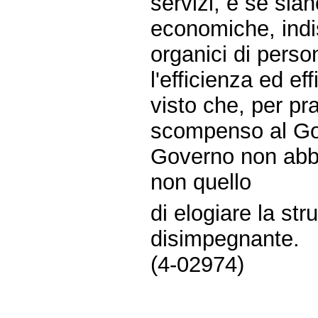
servizi, e se sian
economiche, indis
organici di perso
l'efficienza ed eff
visto che, per pra
scompenso al Gov
Governo non abbi
non quello
di elogiare la str
disimpegnante.
(4-02974)