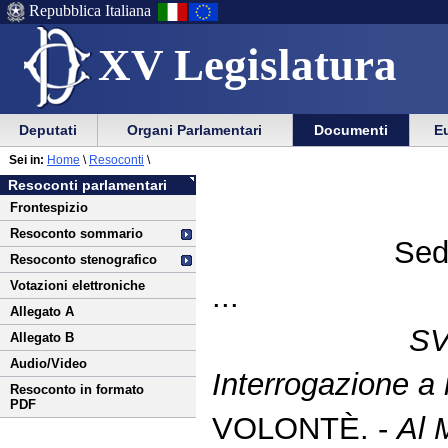
Repubblica Italiana
XV Legislatura
Menu
Vai
Menu
Vai
Deputati
Organi Parlamentari
Documenti
Eu
al
al
di
di
Vai
Menu
menu
Sei in:
Home
\
Resoconti
\
ausilio
navigazione
al
di
di
Resoconti parlamentari
alla
principale
contenuto
navigazione
sezione
Frontespizio
navigazione
principale
Resoconto sommario
Sed
Resoconto stenografico
Votazioni elettroniche
...
Allegato A
S
Allegato B
Audio/Video
Interrogazione a
Resoconto in formato
PDF
VOLONTÈ. -
Al 