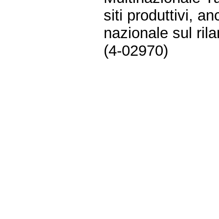
siti produttivi, a
nazionale sul ril
(4-02970)
Fine
Vai
al
contenuto
menu
di
navigazione
principale