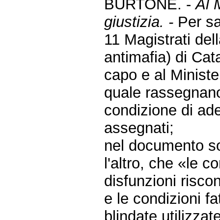
BURTONE. -
Al 
giustizia. -
Per sa
11 Magistrati del
antimafia) di Cat
capo e al Ministe
quale rassegnano
condizione di ade
assegnati;
nel documento sot
l'altro, che «le 
disfunzioni risco
e le condizioni f
blindate utilizza