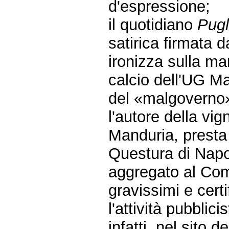
d'espressione;
il quotidiano
Pugl
satirica firmata 
ironizza sulla ma
calcio dell'UG M
del «malgoverno»
l'autore della vig
Manduria, presta 
Questura di Napol
aggregato al Com
gravissimi e certif
l'attività pubblic
infatti, nel sito d