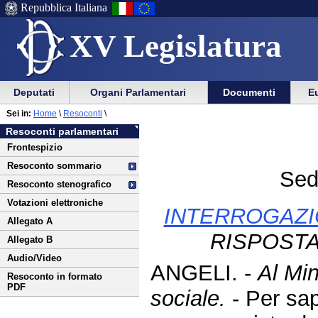
Repubblica Italiana
XV Legislatura
Menu
Vai
Menu
Vai
Deputati
Organi Parlamentari
Documenti
Eu
al
al
di
di
Vai
Menu
menu
Sei in:
Home
\
Resoconti
\
ausilio
navigazione
al
di
di
Resoconti parlamentari
alla
principale
contenuto
navigazione
sezione
Frontespizio
navigazione
principale
Resoconto sommario
Sed
Resoconto stenografico
Votazioni elettroniche
INTERROGAZI
Allegato A
RISPOSTA
Allegato B
Audio/Video
ANGELI. -
Al Min
Resoconto in formato
PDF
sociale.
- Per sa