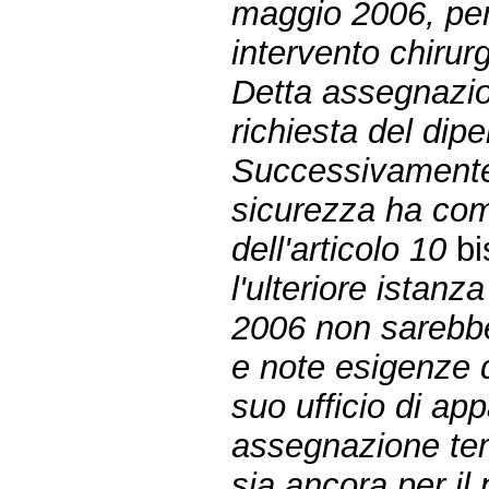
maggio 2006, per 
intervento chirurg
Detta assegnazio
richiesta del dipe
Successivamente,
sicurezza ha comu
dell'articolo 10
bi
l'ulteriore istan
2006 non sarebbe 
e note esigenze d
suo ufficio di app
assegnazione temp
sia ancora per il