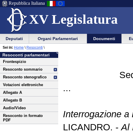
Repubblica Italiana
XV Legislatura
Menu
Vai
Menu
Vai
Deputati
Organi Parlamentari
Documenti
Eu
al
al
di
di
Vai
Menu
menu
Sei in:
Home
\
Resoconti
\
ausilio
navigazione
al
di
di
Resoconti parlamentari
alla
principale
contenuto
navigazione
sezione
Frontespizio
navigazione
principale
Resoconto sommario
Sed
Resoconto stenografico
Votazioni elettroniche
...
Allegato A
Allegato B
Audio/Video
Interrogazione a
Resoconto in formato
PDF
LICANDRO. -
Al 