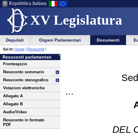
Repubblica Italiana
XV Legislatura
Menu
Vai
Menu
Vai
Deputati
Organi Parlamentari
Documenti
Eu
al
al
di
di
Vai
Menu
menu
Sei in:
Home
\
Resoconti
\
ausilio
navigazione
al
di
di
Resoconti parlamentari
alla
principale
contenuto
navigazione
sezione
Frontespizio
navigazione
principale
Resoconto sommario
Sed
Resoconto stenografico
Votazioni elettroniche
...
Allegato A
Allegato B
Audio/Video
Resoconto in formato
PDF
DEL 