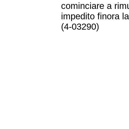
cominciare a rim
impedito finora l
(4-03290)
Fine
Vai
al
contenuto
menu
di
navigazione
principale