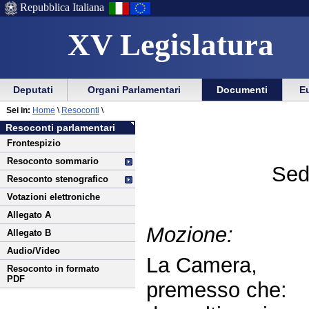
Repubblica Italiana
XV Legislatura
Menu
Vai
Menu
Vai
Deputati
Organi Parlamentari
Documenti
Eu
al
al
di
di
Vai
Menu
menu
Sei in:
Home
\
Resoconti
\
ausilio
navigazione
al
di
di
Resoconti parlamentari
alla
principale
contenuto
navigazione
sezione
Frontespizio
navigazione
principale
Resoconto sommario
Sed
Resoconto stenografico
Votazioni elettroniche
Allegato A
Mozione:
Allegato B
Audio/Video
La Camera,
Resoconto in formato
PDF
premesso che: