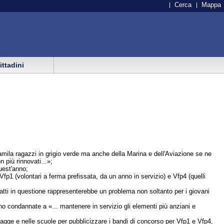
Cerca
Mappa
cittadini
tamila ragazzi in grigio verde ma anche della Marina e dell'Aviazione se ne
 più rinnovati...»;
quest'anno;
e Vfp1 (volontari a ferma prefissata, da un anno in servizio) e Vfp4 (quelli
ratti in questione rappresenterebbe un problema non soltanto per i giovani
o condannate a «... mantenere in servizio gli elementi più anziani e
spiagge e nelle scuole per pubblicizzare i bandi di concorso per Vfp1 e Vfp4,