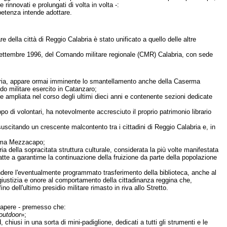
rinnovati e prolungati di volta in volta -:
mpetenza intende adottare.
are della città di Reggio Calabria è stato unificato a quello delle altre
 4 settembre 1996, del Comando militare regionale (CMR) Calabria, con sede
labria, appare ormai imminente lo smantellamento anche della Caserma
o militare esercito in Catanzaro;
e ampliata nel corso degli ultimi dieci anni e contenente sezioni dedicate
po di volontari, ha notevolmente accresciuto il proprio patrimonio librario
scitando un crescente malcontento tra i cittadini di Reggio Calabria e, in
serma Mezzacapo;
ia della sopracitata struttura culturale, considerata la più volte manifestata
o atte a garantirne la continuazione della fruizione da parte della popolazione
endere l'eventualmente programmato trasferimento della biblioteca, anche al
 giustizia e onore al comportamento della cittadinanza reggina che,
dell'ultimo presidio militare rimasto in riva allo Stretto.
apere - premesso che:
 outdoor
»;
, chiusi in una sorta di mini-padiglione, dedicati a tutti gli strumenti e le