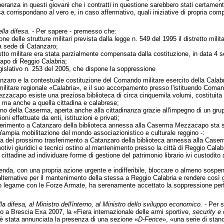
peranza in questi giovani che i contratti in questione sarebbero stati certamente 
sa corrispondano al vero e, in caso affermativo, quali iniziative di propria co
lla difesa. -
Per sapere - premesso che:
one delle strutture militari prevista dalla legge n. 549 del 1995 il distretto milit
a sede di Catanzaro;
stretto militare era stata parzialmente compensata dalla costituzione, in data
po di Reggio Calabria;
egislativo n. 253 del 2005, che dispone la soppressione
atanzaro e la contestuale costituzione del Comando militare esercito della Ca
itare regionale «Calabria», e il suo accorpamento presso l'istituendo Comand
ezzacapo esiste una preziosa biblioteca di circa cinquemila volumi, costituita 
e, ma anche a quella cittadina e calabrese;
terno della Caserma, aperta anche alla cittadinanza grazie all'impegno di un grup
i effettuate da enti, istituzioni e privati;
asferimento a Catanzaro della biblioteca annessa alla Caserma Mezzacapo sta su
n'ampia mobilitazione del mondo associazionistico e culturale reggino -:
zia del prossimo trasferimento a Catanzaro della biblioteca annessa alla Ca
otivi giuridici e tecnici ostino al mantenimento presso la città di Reggio Calabr
ni cittadine ad individuare forme di gestione del patrimonio librario ivi custodit
intenda, con una propria azione urgente e indifferibile, bloccare o almeno sosp
i alternative per il mantenimento della stessa a Reggio Calabria e rendere così
o legame con le Forze Armate, ha serenamente accettato la soppressione perfino 
la difesa, al Ministro dell'interno, al Ministro dello sviluppo economico. -
Per s
lto a Brescia Exa 2007, la «Fiera internazionale delle armi sportive,
security e
 stata annunciata la presenza di una sezione «
D-Fence
», «una serie di stand