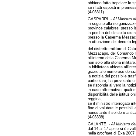
abbiano fatto trapelare la s
se i fatti esposti in premes
(4-03311)
GASPARRI. -
Al Ministro de
in seguito alla riorganizzazi
province calabresi presso l
la perdita del disciolto di
presso la Caserma Mezzaca
in attuazione del decreto l
del distretto militare di C
Mezzacapo, del Comando mil
all'interno della Caserma M
non solo alla storia militar
la biblioteca ubicata all'in
grazie alle numerose donazion
la notizia del possibile tr
particolare, ha provocato u
se risponda al vero la noti
in caso affermativo, quali m
disponibilità delle istituzio
reggina;
se il ministro interrogato 
fine di valutare le possibil
nonostante il solido e antic
(4-03338)
GALANTE. -
Al Ministro del
dal 14 al 17 aprile si è svo
nella
brochure
di Exa 2007 è