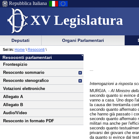
Repubblica Italiana
XV Legislatura
Menu
Vai
Menu
Vai
Deputati
Organi Parlamentari
al
al
di
di
Vai
Menu
menu
Sei in:
Home
\
Resoconti
\
ausilio
navigazione
al
di
di
Resoconti parlamentari
alla
principale
contenuto
navigazione
sezione
Frontespizio
navigazione
principale
...
Resoconto sommario
Resoconto stenografico
Interrogazioni a risposta scr
Votazioni elettroniche
MURGIA. -
Al Ministro della
secondo quanto si evince dal
Allegato A
vanno a casa. Uno dopo l'al
la causa dei trentamila contr
Allegato B
secondo quanto affermato dall
Audio/Video
che hanno già passato i conc
secondo quanto affermato nel
Resoconto in formato PDF
militari ma anche per l'effic
secondo quanto testualmente
privarsi dei giovani che er
da quanto si evince dal test