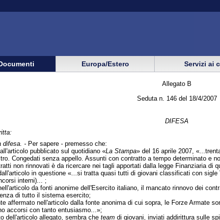
Documenti
Europa/Estero
Servizi ai 
Allegato B
Seduta n. 146 del 18/4/2007
DIFESA
itta:
 difesa. -
Per sapere - premesso che:
l'articolo pubblicato sul quotidiano «
La Stampa
» del 16 aprile 2007, «...tren
tro. Congedati senza appello. Assunti con contratto a tempo determinato e non
atti non rinnovati è da ricercare nei tagli apportati dalla legge Finanziaria di 
'articolo in questione «...si tratta quasi tutti di giovani classificati con sigl
orsi interni)... ;
l'articolo da fonti anonime dell'Esercito italiano, il mancato rinnovo dei cont
ienza di tutto il sistema esercito;
 affermato nell'articolo dalla fonte anonima di cui sopra, le Forze Armate son
ano accorsi con tanto entusiasmo...»;
o dell'articolo allegato, sembra che
team
di giovani, inviati addirittura sulle 