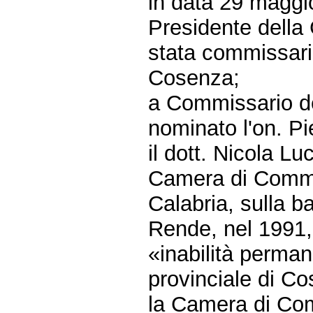
in data 29 maggi
Presidente della 
stata commissari
Cosenza;
a Commissario d
nominato l'on. P
il dott. Nicola Lu
Camera di Commer
Calabria, sulla b
Rende, nel 1991,
«inabilità perma
provinciale di Co
la Camera di Co