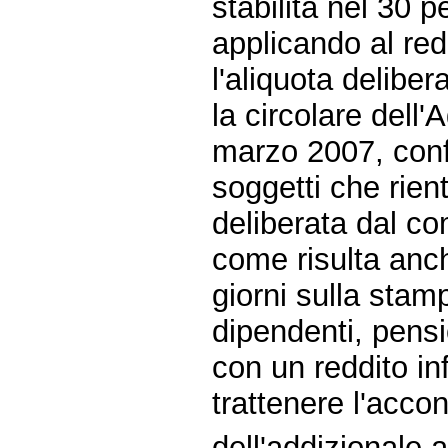
stabilita nel 30 p
applicando al red
l'aliquota deliber
la circolare dell'
marzo 2007, conf
soggetti che rien
deliberata dal c
come risulta anch
giorni sulla stamp
dipendenti, pens
con un reddito in
trattenere l'acco
dell'addizionale 