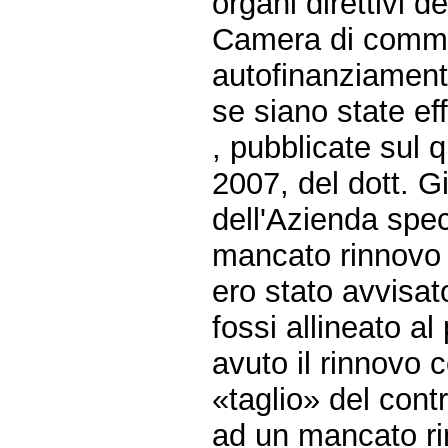
organi direttivi d
Camera di commer
autofinanziament
se siano state eff
, pubblicate sul 
2007, del dott. G
dell'Azienda spec
mancato rinnovo d
ero stato avvisat
fossi allineato a
avuto il rinnovo c
«taglio» del cont
ad un mancato rin