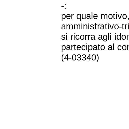
-:
per quale motivo,
amministrativo-tr
si ricorra agli id
partecipato al c
(4-03340)
Fine
Vai
al
contenuto
menu
di
navigazione
principale