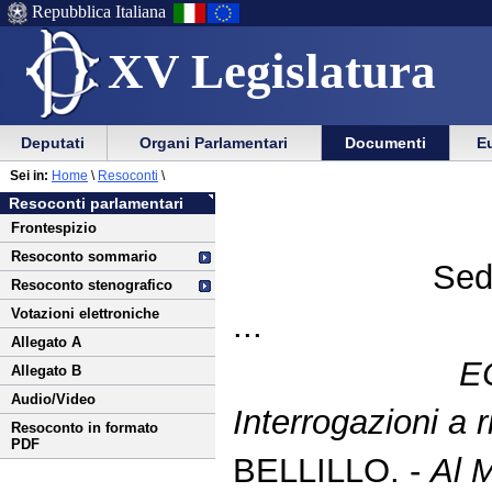
Repubblica Italiana
XV Legislatura
Menu
Vai
Menu
Vai
Deputati
Organi Parlamentari
Documenti
Eu
al
al
di
di
Vai
Menu
menu
Sei in:
Home
\
Resoconti
\
ausilio
navigazione
al
di
di
Resoconti parlamentari
alla
principale
contenuto
navigazione
sezione
Frontespizio
navigazione
principale
Resoconto sommario
Sed
Resoconto stenografico
Votazioni elettroniche
...
Allegato A
E
Allegato B
Audio/Video
Interrogazioni a r
Resoconto in formato
PDF
BELLILLO. -
Al M