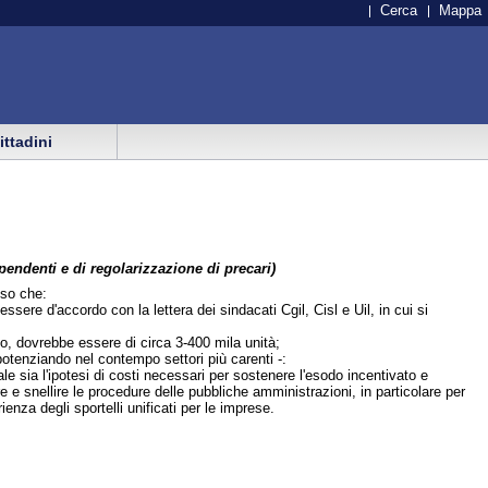
Cerca
Mappa
cittadini
pendenti e di regolarizzazione di precari)
sso che:
ssere d'accordo con la lettera dei sindacati Cgil, Cisl e Uil, in cui si
to, dovrebbe essere di circa 3-400 mila unità;
potenziando nel contempo settori più carenti -:
le sia l'ipotesi di costi necessari per sostenere l'esodo incentivato e
re e snellire le procedure delle pubbliche amministrazioni, in particolare per
enza degli sportelli unificati per le imprese.