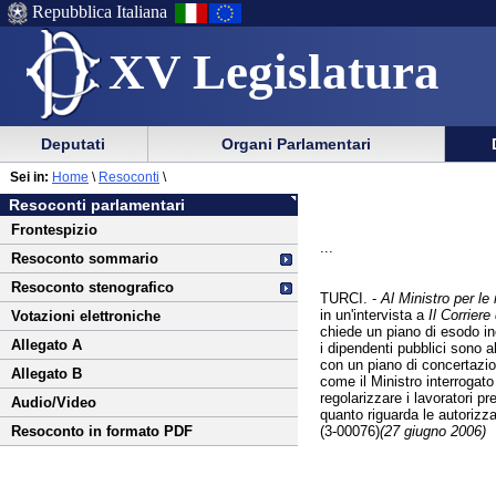
Repubblica Italiana
XV Legislatura
Menu
Vai
Menu
Vai
Deputati
Organi Parlamentari
al
al
di
di
Vai
Menu
menu
Sei in:
Home
\
Resoconti
\
ausilio
navigazione
al
di
di
Resoconti parlamentari
alla
principale
contenuto
navigazione
sezione
Frontespizio
navigazione
principale
...
Resoconto sommario
Resoconto stenografico
TURCI. -
Al Ministro per le
in un'intervista a
Il Corriere
Votazioni elettroniche
chiede un piano di esodo in
Allegato A
i dipendenti pubblici sono a
con un piano di concertazion
Allegato B
come il Ministro interrogato
regolarizzare i lavoratori p
Audio/Video
quanto riguarda le autorizza
(3-00076)
(27 giugno 2006)
Resoconto in formato PDF