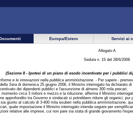
Documenti
Europa/Estero
Servizi ai 
Allegato A
Seduta n. 15 del 28/6/2006
(Sezione 8 - Ipotesi di un piano di esodo incentivato per i pubblici di
 riforme e le innovazioni nella pubblica amministrazione
. - Per sapere - preme
 della Sera
di domenica 25 giugno 2006, il Ministro interrogato ha dichiarato di e
centivato dei dipendenti pubblici e l'assunzione di almeno 300 mila precari;
l momento circa 3 milioni e mezzo e la riduzione, afferma il Ministro interroga
e approfondito tra Governo e sindacati si potrebbero ridurre gli organici, pur 
 sia giunto al calcolo di 3-400 mila esuberi nella pubblica amministrazione, qua
recari, quale impostazione il Ministro interrogato intenda seguire per semplifica
zioni relative alle imprese, cui non pare sia stata di grande giovamento l'esperi