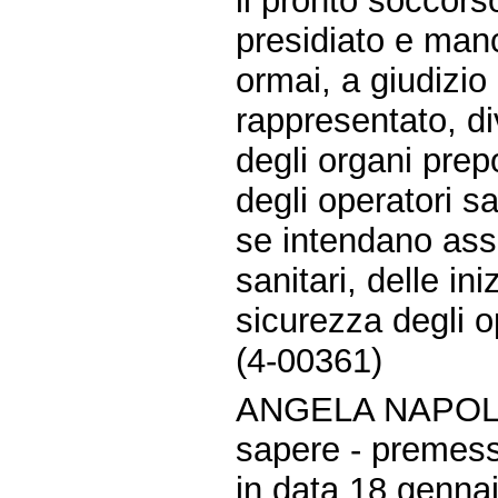
il pronto soccors
presidiato e manc
ormai, a giudizio
rappresentato, d
degli organi prepo
degli operatori san
se intendano ass
sanitari, delle ini
sicurezza degli o
(4-00361)
ANGELA NAPOLI
sapere - premes
in data 18 gennaio