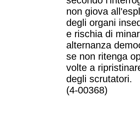
secondo l'interro
non giova all'espl
degli organi insed
e rischia di minar
alternanza democ
se non ritenga op
volte a ripristina
degli scrutatori.
(4-00368)
Fine
Vai
al
contenuto
menu
di
navigazione