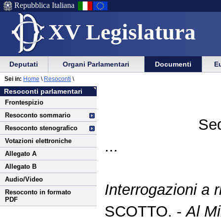
Repubblica Italiana
XV Legislatura
Menu
Vai
Menu
Vai
Deputati
Organi Parlamentari
Documenti
Eu
al
al
di
di
Vai
Menu
menu
Sei in:
Home
\
Resoconti
\
ausilio
navigazione
al
di
di
Resoconti parlamentari
alla
principale
contenuto
navigazione
sezione
Frontespizio
navigazione
principale
Resoconto sommario
Sed
Resoconto stenografico
Votazioni elettroniche
...
Allegato A
Allegato B
Audio/Video
Interrogazioni a r
Resoconto in formato
PDF
SCOTTO. -
Al Mi