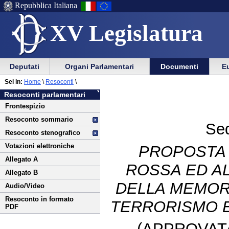
Repubblica Italiana
XV Legislatura
Menu
Vai
Menu
Vai
Deputati
Organi Parlamentari
Documenti
Eu
al
al
di
di
Vai
Menu
menu
Sei in:
Home
\
Resoconti
\
ausilio
navigazione
al
di
di
Resoconti parlamentari
alla
principale
contenuto
navigazione
sezione
Frontespizio
navigazione
principale
Resoconto sommario
Sed
Resoconto stenografico
Votazioni elettroniche
PROPOSTA D
Allegato A
ROSSA ED AL
Allegato B
DELLA MEMORI
Audio/Video
Resoconto in formato
TERRORISMO E
PDF
(APPROVATA