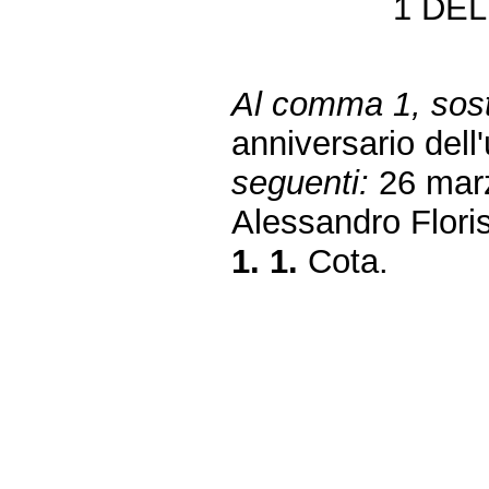
1 DE
Al comma 1, sosti
anniversario dell
seguenti:
26 marz
Alessandro Flori
1. 1.
Cota.
Fine
Vai
al
contenuto
menu
di
navigazione
principale