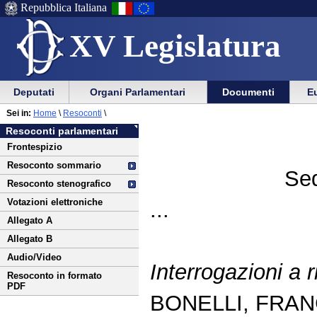
Repubblica Italiana
XV Legislatura
Menu
Vai
Menu
Vai
Deputati
Organi Parlamentari
Documenti
Eu
al
al
di
di
Vai
Menu
menu
Sei in:
Home
\
Resoconti
\
ausilio
navigazione
al
di
di
Resoconti parlamentari
alla
principale
contenuto
navigazione
sezione
Frontespizio
navigazione
principale
Resoconto sommario
Sed
Resoconto stenografico
Votazioni elettroniche
...
Allegato A
Allegato B
Audio/Video
Interrogazioni a 
Resoconto in formato
PDF
BONELLI, FRAN