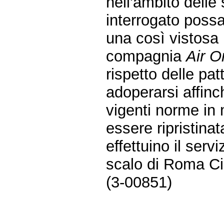
nell'ambito delle
interrogato possa
una così vistosa 
compagnia
Air O
rispetto delle patt
adoperarsi affinc
vigenti norme in
essere ripristina
effettuino il serv
scalo di Roma Ci
(3-00851)
Vai