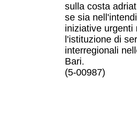
sulla costa adriat
se sia nell'inte
iniziative urgenti
l'istituzione di se
interregionali ne
Bari.
(5-00987)
Fine
Vai
al
contenuto
menu
di
navigazione
principale