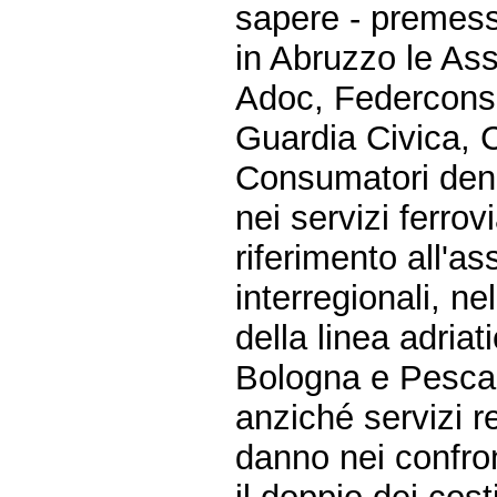
sapere - premes
in Abruzzo le Ass
Adoc, Federconsu
Guardia Civica,
Consumatori denu
nei servizi ferrov
riferimento all'as
interregionali, ne
della linea adriat
Bologna e Pescara
anziché servizi r
danno nei confront