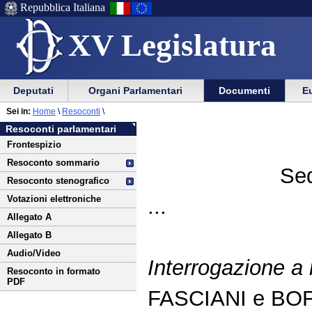
Repubblica Italiana
XV Legislatura
Menu
Vai
Menu
Vai
Deputati
Organi Parlamentari
Documenti
Eu
al
al
di
di
Vai
Menu
menu
Sei in:
Home
\
Resoconti
\
ausilio
navigazione
al
di
di
Resoconti parlamentari
alla
principale
contenuto
navigazione
sezione
Frontespizio
navigazione
principale
Resoconto sommario
Sed
Resoconto stenografico
Votazioni elettroniche
...
Allegato A
Allegato B
Audio/Video
Interrogazione a
Resoconto in formato
PDF
FASCIANI e BOF