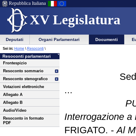
Repubblica Italiana
XV Legislatura
Menu
Vai
Menu
Vai
Deputati
Organi Parlamentari
Documenti
Eu
al
al
di
di
Vai
Menu
menu
Sei in:
Home
\
Resoconti
\
ausilio
navigazione
al
di
di
Resoconti parlamentari
alla
principale
contenuto
navigazione
sezione
Frontespizio
navigazione
principale
Resoconto sommario
Sed
Resoconto stenografico
Votazioni elettroniche
...
Allegato A
P
Allegato B
Audio/Video
Interrogazione a 
Resoconto in formato
PDF
FRIGATO. -
Al M