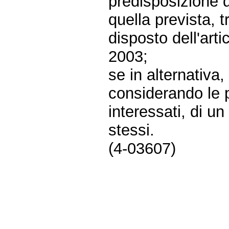
predisposizione d
quella prevista, t
disposto dell'art
2003;
se in alternativa,
considerando le pa
interessati, di u
stessi.
(4-03607)
Fine
Vai
al
contenuto
menu
di
navigazione