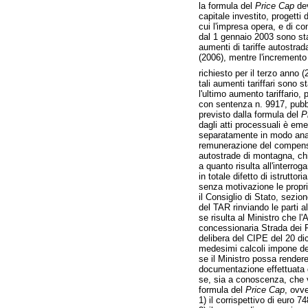
la formula del
Price Cap
dev
capitale investito, progetti
cui l'impresa opera, e di co
dal 1 gennaio 2003 sono stat
aumenti di tariffe autostrad
(2006), mentre l'incremento
richiesto per il terzo anno
tali aumenti tariffari sono 
l'ultimo aumento tariffario, 
con sentenza n. 9917, pubbli
previsto dalla formula del
P
dagli atti processuali è em
separatamente in modo anali
remunerazione del compenso d
autostrade di montagna, chiar
a quanto risulta all'interrog
in totale difetto di istrutt
senza motivazione le propri
il Consiglio di Stato, sezi
del TAR rinviando le parti al
se risulta al Ministro che l'
concessionaria Strada dei Pa
delibera del CIPE del 20 di
medesimi calcoli impone dec
se il Ministro possa render
documentazione effettuata da
se, sia a conoscenza, che v
formula del
Price Cap
, ovve
1) il corrispettivo di euro 