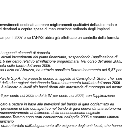
investimenti destinati a creare miglioramenti qualitativi dell'autostrada e
i destinati a coprire spese di manutenzione ordinaria degli impianti
ri per il 2007 e se l'ANAS abbia già effettuato un controllo della formula
i seguenti elementi di risposta.
lcuni investimenti del piano finanziario, sospendendo l'applicazione di
1,6 per cento relativo all'inflazione programmata. Nel corso dell'anno 2005,
ota sulle tariffe dell'anno 2006.
oni Lazio ed Abruzzo, ha tuttavia annullato l'intero incremento del 5,87 per
Parchi S.p.A. ha proposto ricorso in appello al Consiglio di Stato, che, con
lle due regioni ripristinando l'intero incremento tariffario dell'anno 2006.
 è allineato ai livelli più bassi riferiti alle autostrade di montagna del nostro
,6 per cento nel 2005 e del 5,87 per cento nel 2006, con l'applicazione
bligato a pagare in base alle previsioni del bando di gara confermato ed
 previsione di tale corrispettivo nel bando di gara deriva da una autonoma
ra successivamente al fallimento della concessionaria originale.
omano-Teramo sono stati cantierizzati nell'aprile 2006 e saranno ultimati
nanziario.
stato ritardato dall'adeguamento alle esigenze degli enti locali, che hanno