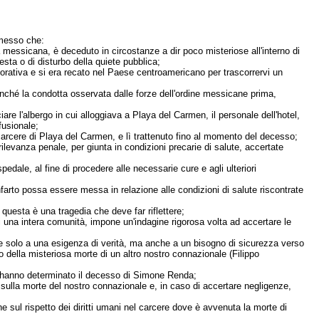
messo che:
a messicana, è deceduto in circostanze a dir poco misteriose all'interno di
sta o di disturbo della quiete pubblica;
rativa e si era recato nel Paese centroamericano per trascorrervi un
onché la condotta osservata dalle forze dell'ordine messicane prima,
e l'albergo in cui alloggiava a Playa del Carmen, il personale dell'hotel,
fusionale;
carcere di Playa del Carmen, e lì trattenuto fino al momento del decesso;
 rilevanza penale, per giunta in condizioni precarie di salute, accertate
dale, al fine di procedere alle necessarie cure e agli ulteriori
nfarto possa essere messa in relazione alle condizioni di salute riscontrate
 questa è una tragedia che deve far riflettere;
 una intera comunità, impone un'indagine rigorosa volta ad accertare le
onde solo a una esigenza di verità, ma anche a un bisogno di sicurezza verso
ro della misteriosa morte di un altro nostro connazionale (Filippo
che hanno determinato il decesso di Simone Renda;
e sulla morte del nostro connazionale e, in caso di accertare negligenze,
ine sul rispetto dei diritti umani nel carcere dove è avvenuta la morte di