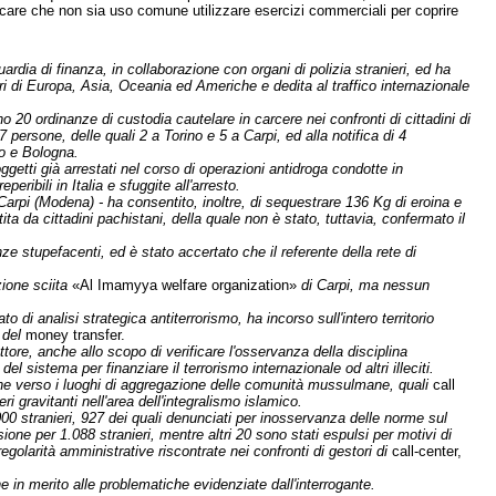
ficare che non sia uso comune utilizzare esercizi commerciali per coprire
uardia di finanza, in collaborazione con organi di polizia stranieri, ed ha
teri di Europa, Asia, Oceania ed Americhe e dedita al traffico internazionale
o 20 ordinanze di custodia cautelare in carcere nei confronti di cittadini di
 persone, delle quali 2 a Torino e 5 a Carpi, ed alla notifica di 4
no e Bologna.
ggetti già arrestati nel corso di operazioni antidroga condotte in
eribili in Italia e sfuggite all'arresto.
arpi (Modena) - ha consentito, inoltre, di sequestrare 136 Kg di eroina e
ita da cittadini pachistani, della quale non è stato, tuttavia, confermato il
ze stupefacenti, ed è stato accertato che il referente della rete di
ione sciita
«Al Imamyya welfare organization»
di Carpi, ma nessun
o di analisi strategica antiterrorismo, ha incorso sull'intero territorio
 del
money transfer.
ettore, anche allo scopo di verificare l'osservanza della disciplina
del sistema per finanziare il terrorismo internazionale od altri illeciti.
rdine verso i luoghi di aggregazione delle comunità mussulmane, quali
call
eri gravitanti nell'area dell'integralismo islamico.
0.000 stranieri, 927 dei quali denunciati per inosservanza delle norme sul
sione per 1.088 stranieri, mentre altri 20 sono stati espulsi per motivi di
golarità amministrative riscontrate nei confronti di gestori di
call-center,
 in merito alle problematiche evidenziate dall'interrogante.