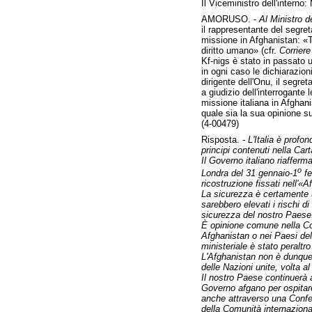
Il Viceministro dell'interno:
AMORUSO. -
Al Ministro de
il rappresentante del segret
missione in Afghanistan: «Tu
diritto umano» (cfr.
Corriere
Kf-nigs è stato in passato u
in ogni caso le dichiarazio
dirigente dell'Onu, il segret
a giudizio dell'interrogante
missione italiana in Afghani
quale sia la sua opinione sul
(4-00479)
Risposta.
- L'Italia è prof
principi contenuti nella Cart
Il Governo italiano riafferm
o
Londra del 31 gennaio-1
fe
ricostruzione fissati nell'«
La sicurezza è certamente u
sarebbero elevati i rischi di
sicurezza del nostro Paese
È opinione comune nella Com
Afghanistan o nei Paesi dell
ministeriale è stato peraltr
L'Afghanistan non è dunque 
delle Nazioni unite, volta a
Il nostro Paese continuerà a
Governo afgano per ospitare
anche attraverso una Confer
della Comunità internaziona