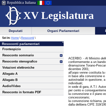
Repubblica Italiana
XV Legislatura
Menu
Vai
Menu
Vai
Deputati
Organi Parlamentari
al
al
di
di
Vai
Menu
menu
Sei in:
Home
\
Resoconti
\
ausilio
navigazione
al
di
di
Resoconti parlamentari
alla
principale
contenuto
navigazione
sezione
Frontespizio
navigazione
principale
Resoconto sommario
ACERBO. -
Al Ministro dell
Resoconto stenografico
conformemente a un bando d
diramazione Torano-Pescara)
Votazioni elettroniche
dicembre 2001;
all'uopo venne costituita l
Allegato A
in base alla convenzione e a
autostradali in questione, 
Allegato B
individuati;
Audio/Video
in sede di gara, A.T.I. Auto
per cento e conseguentemente
Resoconto in formato PDF
la convenzione e il piano ec
concessionario;
la convenzione richiama, per 
dalla delibera CIPE 319/19