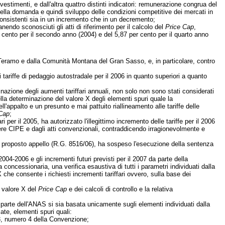
stimenti, e dall'altra quattro distinti indicatori: remunerazione congrua del
e della domanda e quindi sviluppo delle condizioni competitive dei mercati in
 consistenti sia in un incremento che in un decremento;
endo sconosciuti gli atti di riferimento per il calcolo del
Price Cap
,
er cento per il secondo anno (2004) e del 5,87 per cento per il quarto anno
di Teramo e dalla Comunità Montana del Gran Sasso, e, in particolare, contro
 tariffe di pedaggio autostradale per il 2006 in quanto superiori a quanto
inazione degli aumenti tariffari annuali, non solo non sono stati considerati
lla determinazione del valore X degli elementi spuri quale la
l'appalto e un presunto e mai pattuito riallineamento alle tariffe delle
Cap
;
 per il 2005, ha autorizzato l'illegittimo incremento delle tariffe per il 2006
libere CIPE e dagli atti convenzionali, contraddicendo irragionevolmente e
ha proposto appello (R.G. 8516/06), ha sospeso l'esecuzione della sentenza
2004-2006 e gli incrementi futuri previsti per il 2007 da parte della
oncessionaria, una verifica esaustiva di tutti i parametri individuati dalla
 che consente i richiesti incrementi tariffari ovvero, sulla base dei
l valore X del
Price Cap
e dei calcoli di controllo e la relativa
 parte dell'ANAS si sia basata unicamente sugli elementi individuati dalla
zate, elementi spuri quali:
o 3, numero 4 della Convenzione;