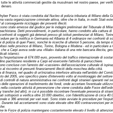
 tutte le attività commerciali gestite da musulmani nel nostro paese, per veri
di denaro.
hyber Pass»
è stata condotta dal Nucleo di polizia tributaria di Milano della G
una vasta organizzazione criminale attiva, oltre che in Italia, in molti Stati es
al conseguente riciclaggio dei proventi illeciti.
 sono state emesse dal giudice per le indagini preliminari del Tribunale di Milan
pachistana. Detti provvedimenti, in particolare, hanno condotto alla cattura di 7
onfronti di soggetti già detenuti presso gli istituti penitenziari di Milano, Tori
cedure per la notifica in Germania ed Albania di 4 ordinanze nei confronti di so
 di polizia di quei Paesi, nonché le ricerche di ulteriori 5 persone, da tempo irrep
tasi nelle province di Milano, Torino, Bologna e Modena - ed in particolare a C
che a Carpi aveva sede una «filiale» italiana di una rete bancaria illecita, gest
cali islamici.
a l'esportazione di 674.000 euro, provento del traffico internazionale di sostan
adino pachistano residente a Carpi ed esercente l'attività di parrucchiere.
 sono concluse con l'arresto del «cassiere» dell'associazione culturale di ispiraz
al riscontro di presunti finanziamenti illeciti della moschea della città.
i finanza, nel quadro di un'iniziativa interforze attivata nell'ambito del Comitat
o del 2005, uno specifico piano d'intervento volto al monitoraggio del settore
i controlli di natura amministrativa nei confronti degli stranieri operanti nel s
tà delle operazioni di trasferimento dei fondi, onde accertare l'eventuale utilizzo 
o nella costante attività di prevenzione che viene condotta dalle Forze dell'o
ey transfer
(ed altri), in cui è possibile riscontrare l'eventuale presenza di strani
ti sottoposti a verifica oltre 10.000 obiettivi, con l'identificazione di circa 4
onale e 386 arrestati per vari reati. Sono state avviate le procedure per l'espul
 Durante tali accertamenti sono state elevate oltre 400 contravvenzioni per irre
fer.
 le Forze di polizia mantengano costantemente elevato il livello di attenzione