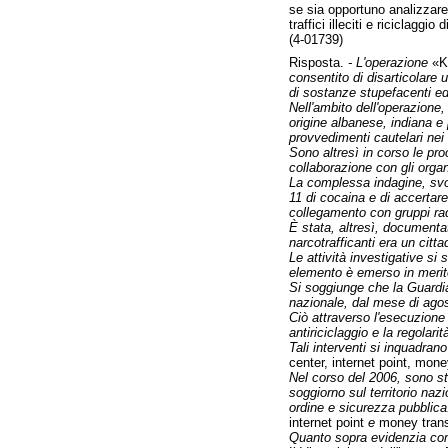
se sia opportuno analizzare
traffici illeciti e riciclaggio 
(4-01739)
Risposta.
- L'operazione
«K
consentito di disarticolare 
di sostanze stupefacenti ed 
Nell'ambito dell'operazione,
origine albanese, indiana e 
provvedimenti cautelari nei c
Sono altresì in corso le pro
collaborazione con gli organi
La complessa indagine, svol
11 di cocaina e di accertare 
collegamento con gruppi radi
È stata, altresì, documentat
narcotrafficanti era un citt
Le attività investigative si
elemento è emerso in merito 
Si soggiunge che la Guardia d
nazionale, dal mese di agost
Ciò attraverso l'esecuzione d
antiriciclaggio e la regolari
Tali interventi si inquadran
center, internet point, mon
Nel corso del 2006, sono sta
soggiorno sul territorio nazi
ordine e sicurezza pubblica.
internet point
e
money trans
Quanto sopra evidenzia come