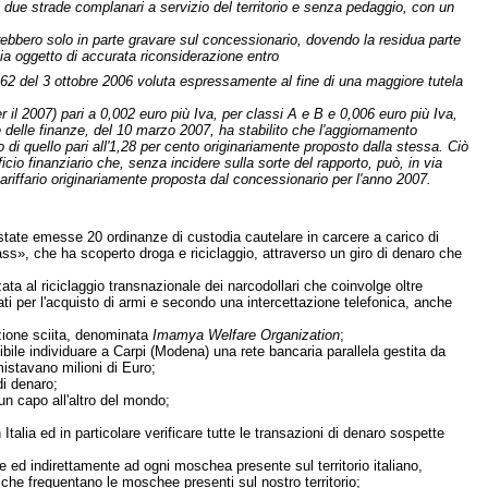
i due strade complanari a servizio del territorio e senza pedaggio, con un
ovrebbero solo in parte gravare sul concessionario, dovendo la residua parte
via oggetto di accurata riconsiderazione entro
 262 del 3 ottobre 2006 voluta espressamente al fine di una maggiore tutela
r il 2007) pari a 0,002 euro più Iva, per classi A e B e 0,006 euro più Iva,
a e delle finanze, del 10 marzo 2007, ha stabilito che l'aggiornamento
o di quello pari all'1,28 per cento originariamente proposto dalla stessa. Ciò
cio finanziario che, senza incidere sulla sorte del rapporto, può, in via
ariffario originariamente proposta dal concessionario per l'anno 2007.
tate emesse 20 ordinanze di custodia cautelare in carcere a carico di
s», che ha scoperto droga e riciclaggio, attraverso un giro di denaro che
ata al riciclaggio transnazionale dei narcodollari che coinvolge oltre
usati per l'acquisto di armi e secondo una intercettazione telefonica, anche
azione sciita, denominata
Imamya Welfare Organization
;
sibile individuare a Carpi (Modena) una rete bancaria parallela gestita da
mistavano milioni di Euro;
di denaro;
 un capo all'altro del mondo;
alia ed in particolare verificare tutte le transazioni di denaro sospette
e ed indirettamente ad ogni moschea presente sul territorio italiano,
o che frequentano le moschee presenti sul nostro territorio;