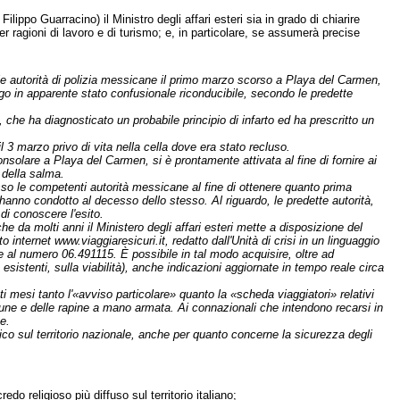
lippo Guarracino) il Ministro degli affari esteri sia in grado di chiarire
per ragioni di lavoro e di turismo; e, in particolare, se assumerà precise
lle autorità di polizia messicane il primo marzo scorso a Playa del Carmen,
go in apparente stato confusionale riconducibile, secondo le predette
, che ha diagnosticato un probabile principio di infarto ed ha prescritto un
 3 marzo privo di vita nella cella dove era stato recluso.
solare a Playa del Carmen, si è prontamente attivata al fine di fornire ai
a della salma.
esso le competenti autorità messicane al fine di ottenere quanto prima
 hanno condotto al decesso dello stesso. Al riguardo, le predette autorità,
di conoscere l'esito.
e da molti anni il Ministero degli affari esteri mette a disposizione del
o internet www.viaggiaresicuri.it, redatto dall'Unità di crisi in un linguaggio
de al numero 06.491115. È possibile in tal modo acquisire, oltre ad
a esistenti, sulla viabilità), anche indicazioni aggiornate in tempo reale circa
 mesi tanto l'«avviso particolare» quanto la «scheda viaggiatori» relativi
e e delle rapine a mano armata. Ai connazionali che intendono recarsi in
e.
lico sul territorio nazionale, anche per quanto concerne la sicurezza degli
redo religioso più diffuso sul territorio italiano;