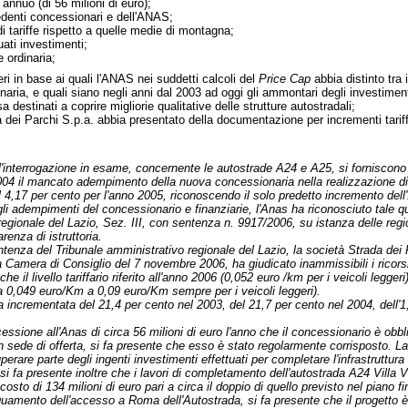
annuo (di 56 milioni di euro);
ecedenti concessionari e dell'ANAS;
i tariffe rispetto a quelle medie di montagna;
ati investimenti;
 ordinaria;
iteri in base ai quali l'ANAS nei suddetti calcoli del
Price Cap
abbia distinto tra 
aria, e quali siano negli anni dal 2003 ad oggi gli ammontari degli investiment
a destinati a coprire migliorie qualitative delle strutture autostradali;
dei Parchi S.p.a. abbia presentato della documentazione per incrementi tariffa
all'interrogazione in esame, concernente le autostrade A24 e A25, si forniscono 
04 il mancato adempimento della nuova concessionaria nella realizzazione di a
4,17 per cento per l'anno 2005, riconoscendo il solo predetto incremento dell'
gli adempimenti del concessionario e finanziarie, l'Anas ha riconosciuto tale qu
regionale del Lazio, Sez. III, con sentenza n. 9917/2006, su istanza delle regi
renza di istruttoria.
ntenza del Tribunale amministrativo regionale del Lazio, la società Strada dei 
Camera di Consiglio del 7 novembre 2006, ha giudicato inammissibili i ricorsi de
e il livello tariffario riferito all'anno 2006 (0,052 euro /km per i veicoli leggeri)
 0,049 euro/Km a 0,09 euro/Km sempre per i veicoli leggeri).
a incrementata del 21,4 per cento nel 2003, del 21,7 per cento nel 2004, dell'1
ncessione all'Anas di circa 56 milioni di euro l'anno che il concessionario è ob
n sede di offerta, si fa presente che esso è stato regolarmente corrisposto. La
perare parte degli ingenti investimenti effettuati per completare l'infrastruttu
 fa presente inoltre che i lavori di completamento dell'autostrada A24 Villa V
sto di 134 milioni di euro pari a circa il doppio di quello previsto nel piano fi
guamento dell'accesso a Roma dell'Autostrada, si fa presente che il progetto è 