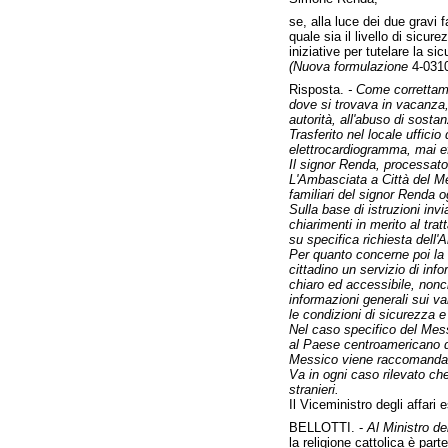
se, alla luce dei due gravi f
quale sia il livello di sicur
iniziative per tutelare la si
(Nuova formulazione
4-0310
Risposta.
- Come correttame
dove si trovava in vacanza,
autorità, all'abuso di sosta
Trasferito nel locale uffici
elettrocardiogramma, mai ef
Il signor Renda, processato 
L'Ambasciata a Città del Me
familiari del signor Renda og
Sulla base di istruzioni inv
chiarimenti in merito al tra
su specifica richiesta dell'
Per quanto concerne poi la s
cittadino un servizio di info
chiaro ed accessibile, nonc
informazioni generali sui var
le condizioni di sicurezza e 
Nel caso specifico del Messi
al Paese centroamericano d
Messico viene raccomandata
Va in ogni caso rilevato che
stranieri.
Il Viceministro degli affari 
BELLOTTI. -
Al Ministro del
la religione cattolica è parte