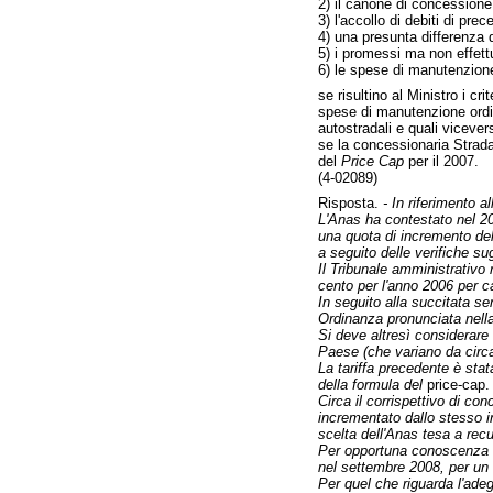
2) il canone di concessione 
3) l'accollo di debiti di pr
4) una presunta differenza d
5) i promessi ma non effettu
6) le spese di manutenzione
se risultino al Ministro i cr
spese di manutenzione ordin
autostradali e quali vicevers
se la concessionaria Strada 
del
Price Cap
per il 2007.
(4-02089)
Risposta.
- In riferimento 
L'Anas ha contestato nel 20
una quota di incremento del 
a seguito delle verifiche su
Il Tribunale amministrativo 
cento per l'anno 2006 per ca
In seguito alla succitata se
Ordinanza pronunciata nella 
Si deve altresì considerare ch
Paese (che variano da circa
La tariffa precedente è stat
della formula del
price-cap.
Circa il corrispettivo di co
incrementato dallo stesso i
scelta dell'Anas tesa a recu
Per opportuna conoscenza si
nel settembre 2008, per un co
Per quel che riguarda l'ade