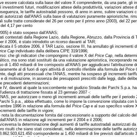
e essere calcolata sulla base del valore X comprendente, da una parte, gli inve
 di investimenti futuri, modificazioni attese della produttività, variazioni attes
nseguenza, le tariffe autostradali possono, di anno in anno, subire variazioni
i autorizzati dall'ANAS sulla base di valutazioni puramente aprioristiche, riman
ali sulle tratte considerate del 26 per cento per il primo anno (2003), del 22 p
 del 4,17 per cento
 (2005) è stato sospeso dall'ANAS;
stati contestati dalla Regione Lazio, dalla Regione, Abruzzo, dalla Provincia 
per il 2006, è stato introdotto un ricorso davanti al TAR;
cata il 5 ottobre 2006, il TAR Lazio, sezione III, ha annullato gli incrementi di
rice Cap
individuato dalla delibera CIPE 319/1996;
erso: che gli indicatori che compongono il valore X del
Price Cap
, nella determ
tico, ma sono stati sostituiti da una valutazione aprioristica, incorporando ne
i 1.450 miliardi di lire corrisposto all'ANAS per aggiudicarsi l'attribuzione del
amente al di fuori di ogni attività di controllo riferibile alla formula del
Price 
ante, dagli atti processuali che l'ANAS, mentre ha sospeso gli incrementi tariffari
oria e di motivazione, in assenza dei presupposti prescritti dalle leggi, dalle de
e precedenti determinazioni;
one IV, davanti al quale la soccombente nel giudizio Strada dei Parchi S.p.a. 
l'udienza di trattazione fissata al 23 gennaio 2007 -:
ANAS, per autorizzare o meno gli incrementi annuali delle tariffe per il periodo 
rchi S.p.a., abbia effettuato, come lo impone la convenzione stipulata con la c
cembre 1996 in relazione alla formula del
Price Cap
e al suo specifico valore X
rementi delle tariffe in vigore;
e nota la documentazione fornita dal concessionario a supporto del calcolo de
ll'ANAS in relazione agli incrementi per il 2004 e il 2006;
iceversa la determinazione degli aumenti di tariffe autostradali autorizzati da
ro risulti che siano stati considerati, nella determinazione delle tariffe autoriz
748.862.503,621.450 corrispondente ai 1.450 miliardi di lire previsti dall'articol