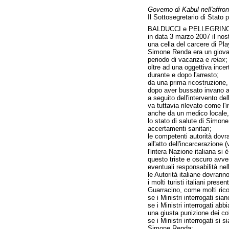
Governo di Kabul nell'affront
Il Sottosegretario di Stato pe
BALDUCCI e PELLEGRINO
in data 3 marzo 2007 il nost
una cella del carcere di Pl
Simone Renda era un giovane
periodo di vacanza e
relax
;
oltre ad una oggettiva ince
durante e dopo l'arresto;
da una prima ricostruzione,
dopo aver bussato invano al
a seguito dell'intervento d
va tuttavia rilevato come l'
anche da un medico locale, 
lo stato di salute di Simone
accertamenti sanitari;
le competenti autorità dovra
all'atto dell'incarcerazione
l'intera Nazione italiana si
questo triste e oscuro avve
eventuali responsabilità ne
le Autorità italiane dovrann
i molti turisti italiani pre
Guarracino, come molti rico
se i Ministri interrogati si
se i Ministri interrogati ab
una giusta punizione dei col
se i Ministri interrogati si 
Simone Renda;