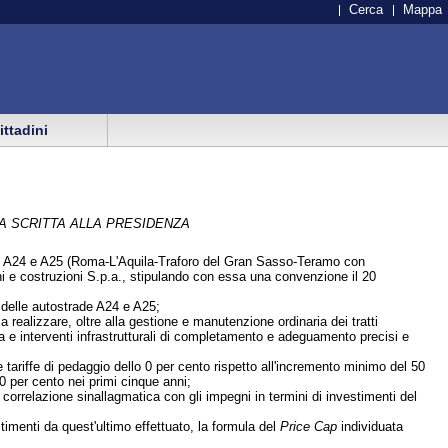
Cerca
Mappa
cittadini
A SCRITTA ALLA PRESIDENZA
de A24 e A25 (Roma-L'Aquila-Traforo del Gran Sasso-Teramo con
i e costruzioni S.p.a., stipulando con essa una convenzione il 20
 delle autostrade A24 e A25;
realizzare, oltre alla gestione e manutenzione ordinaria dei tratti
a e interventi infrastrutturali di completamento e adeguamento precisi e
e tariffe di pedaggio dello 0 per cento rispetto all'incremento minimo del 50
0 per cento nei primi cinque anni;
 correlazione sinallagmatica con gli impegni in termini di investimenti del
estimenti da quest'ultimo effettuato, la formula del
Price Cap
individuata