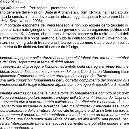
 Marco Minniti.
gli affari esteri
. - Per sapere - premesso che:
ario generale delle Nazioni Unite in Afghanistan, Tom Kf-nigs, ha rilasciato un
tta la sinistra in Italia deve capirlo: ritirarsi oggi da questo Paese vorrebbe d
 della Sera
, 4 luglio 2006);
n importante esponente dei Verdi tedeschi e non può essere certo tacciato di af
ni sopra richiamate giungono non da un governo o da un organismo politico del
ario generale Kofi Annan, che fa considerazioni basate sulla realtà dei fatti del
 le affermazioni di Kf-nigs mettono a nudo le contraddizioni di un Governo che, 
stan, non è in grado di trovare una linea politica comune e autorevole in politic
 merito delle dichiarazioni rilasciate da Kf-nigs.
ondamente impegnata nello sforzo di sostegno all'Afghanistan, inteso a contribui
a dell'Onu, soprattutto in tema di diritti umani.
a l'opportunità di proseguire l'azione nell'ambito della strategia a medio termi
bbraio 2006 e dalle successive riunioni del
Joint Coordination Monitoring Boa
Afghanistan Compact» e nelle altre strategie di sviluppo del Paese.
na delle condizioni fondamentali per il corretto compimento del processo di s
 implosione delle fragili istituzioni afgane con conseguenti possibilità di ricosti
.
unità internazionale che la Nato svolga un fondamentale compito di sicurezza 
'area vorrebbero portare indietro l'orologio della Storia. Al Vertice dei Capi di 
o convenuto che il solo strumento militare non è sufficiente e necessita di essere
soltanto una missione di sicurezza Nato ma piuttosto un'articolata assunzione 
l consolidamento delle strutture democratiche afgane e ad assisterle nei loro sf
 mantenere il proprio attuale contributo e intende giocare un ruolo attivo nel 
 a Roma una Conferenza sulla «Rule of Law» ad alto livello, una priorità, per
enza Internazionale da tenersi successivamente, che potrebbe essere strument
le e per sostenere il