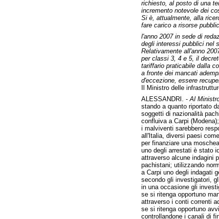
richiesto, al posto di una t
incremento notevole dei cost
Si è, attualmente, alla rice
fare carico a risorse pubbli
l'anno 2007 in sede di reda
degli interessi pubblici nel 
Relativamente all'anno 2007,
per classi 3, 4 e 5, il decr
tariffario praticabile dalla
a fronte dei mancati adempim
d'eccezione, essere recuper
Il Ministro delle infrastruttu
ALESSANDRI. -
Al Ministro
stando a quanto riportato da
soggetti di nazionalità pac
confluiva a Carpi (Modena);
i malviventi sarebbero respo
all'Italia, diversi paesi com
per finanziare una moschea
uno degli arrestati è stato 
attraverso alcune indagini p
pachistani; utilizzando norm
a Carpi uno degli indagati g
secondo gli investigatori, g
in una occasione gli investi
se si ritenga opportuno mant
attraverso i conti correnti a
se si ritenga opportuno avvi
controllandone i canali di f