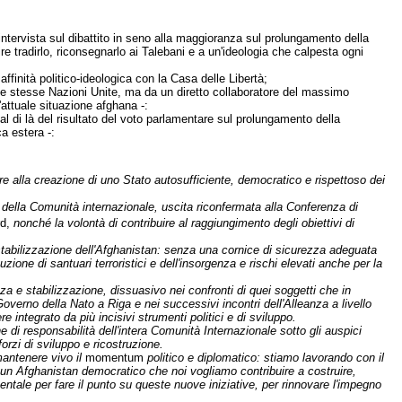
'intervista sul dibattito in seno alla maggioranza sul prolungamento della
ire tradirlo, riconsegnarlo ai Talebani e a un'ideologia che calpesta ogni
finità politico-ideologica con la Casa delle Libertà;
le stesse Nazioni Unite, ma da un diretto collaboratore del massimo
l'attuale situazione afghana -:
al di là del risultato del voto parlamentare sul prolungamento della
a estera -:
re alla creazione di uno Stato autosufficiente, democratico e rispettoso dei
ne della Comunità internazionale, uscita riconfermata alla Conferenza di
rd,
nonché la volontà di contribuire al raggiungimento degli obiettivi di
tabilizzazione dell'Afghanistan: senza una cornice di sicurezza adeguata
tuzione di santuari terroristici e dell'insorgenza e rischi elevati anche per la
e stabilizzazione, dissuasivo nei confronti di quei soggetti che in
Governo della Nato a Riga e nei successivi incontri dell'Alleanza a livello
 integrato da più incisivi strumenti politici e di sviluppo.
di responsabilità dell'intera Comunità Internazionale sotto gli auspici
orzi di sviluppo e ricostruzione.
mantenere vivo il
momentum
politico e diplomatico: stiamo lavorando con il
 un Afghanistan democratico che noi vogliamo contribuire a costruire,
ale per fare il punto su queste nuove iniziative, per rinnovare l'impegno