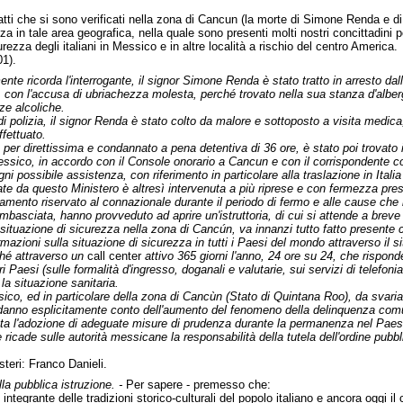
atti che si sono verificati nella zona di Cancun (la morte di Simone Renda e di Fi
ezza in tale area geografica, nella quale sono presenti molti nostri concittadini 
curezza degli italiani in Messico e in altre località a rischio del centro America.
1).
nte ricorda l'interrogante, il signor Simone Renda è stato tratto in arresto da
 con l'accusa di ubriachezza molesta, perché trovato nella sua stanza d'alber
nze alcoliche.
o di polizia, il signor Renda è stato colto da malore e sottoposto a visita medica
fettuato.
per direttissima e condannato a pena detentiva di 36 ore, è stato poi trovato il
ssico, in accordo con il Console onorario a Cancun e con il corrispondente con
ni possibile assistenza, con riferimento in particolare alla traslazione in Itali
iate da questo Ministero è altresì intervenuta a più riprese e con fermezza pr
ttamento riservato al connazionale durante il periodo di fermo e alle cause che
Ambasciata, hanno provveduto ad aprire un'istruttoria, di cui si attende a breve 
ituazione di sicurezza nella zona di Cancún, va innanzi tutto fatto presente ch
rmazioni sulla situazione di sicurezza in tutti i Paesi del mondo attraverso il sit
hé attraverso un
call center
attivo 365 giorni l'anno, 24 ore su 24, che rispon
i Paesi (sulle formalità d'ingresso, doganali e valutarie, sui servizi di telefoni
la situazione sanitaria.
co, ed in particolare della zona di Cancùn (Stato di Quintana Roo), da svariati
anno esplicitamente conto dell'aumento del fenomeno della delinquenza comun
 l'adozione di adeguate misure di prudenza durante la permanenza nel Paes
 ricade sulle autorità messicane la responsabilità della tutela dell'ordine pubb
esteri: Franco Danieli.
la pubblica istruzione. -
Per sapere - premesso che:
 integrante delle tradizioni storico-culturali del popolo italiano e ancora oggi il c