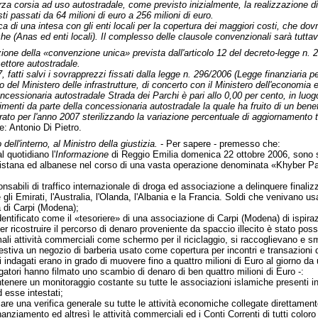
erza corsia ad uso autostradale, come previsto inizialmente, la realizzazione d
i passati da 64 milioni di euro a 256 milioni di euro.
rca di una intesa con gli enti locali per la copertura dei maggiori costi, che d
che (Anas ed enti locali). Il complesso delle clausole convenzionali sarà tutta
zione della «convenzione unica» prevista dall'articolo 12 del decreto-legge n.
settore autostradale.
 fatti salvi i sovrapprezzi fissati dalla legge n. 296/2006 (Legge finanziaria pe
eto del Ministero delle infrastrutture, di concerto con il Ministero dell'economi
 concessionaria autostradale Strada dei Parchi è pari allo 0,00 per cento, in luog
enti da parte della concessionaria autostradale la quale ha fruito di un benefi
ato per l'anno 2007 sterilizzando la variazione percentuale di aggiornamento t
re: Antonio Di Pietro.
 dell'interno, al Ministro della giustizia.
- Per sapere - premesso che:
l quotidiano l'
Informazione
di Reggio Emilia domenica 22 ottobre 2006, sono s
histana ed albanese nel corso di una vasta operazione denominata «Khyber Pas
nsabili di traffico internazionale di droga ed associazione a delinquere finalizz
e gli Emirati, l'Australia, l'Olanda, l'Albania e la Francia. Soldi che venivano 
 di Carpi (Modena);
identificato come il «tesoriere» di una associazione di Carpi (Modena) di ispir
er ricostruire il percorso di denaro proveniente da spaccio illecito è stato pos
ali attività commerciali come schermo per il riciclaggio, si raccoglievano e s
estiva un negozio di barberia usato come copertura per incontri e transazioni 
li indagati erano in grado di muovere fino a quattro milioni di Euro al giorno da
gatori hanno filmato uno scambio di denaro di ben quattro milioni di Euro -:
enere un monitoraggio costante su tutte le associazioni islamiche presenti in It
d esse intestati;
are una verifica generale su tutte le attività economiche collegate direttament
inanziamento ed altresì le attività commerciali ed i Conti Correnti di tutti color