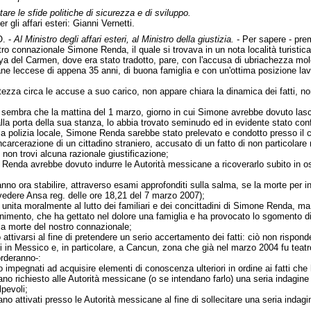
are le sfide politiche di sicurezza e di sviluppo.
r gli affari esteri: Gianni Vernetti.
. -
Al Ministro degli affari esteri, al Ministro della giustizia.
- Per sapere - pre
ro connazionale Simone Renda, il quale si trovava in un nota località turistic
aya del Carmen, dove era stato tradotto, pare, con l'accusa di ubriachezza mole
 leccese di appena 35 anni, di buona famiglia e con un'ottima posizione lavo
rtezza circa le accuse a suo carico, non appare chiara la dinamica dei fatti, n
 sembra che la mattina del 1 marzo, giorno in cui Simone avrebbe dovuto lasciar
la porta della sua stanza, lo abbia trovato seminudo ed in evidente stato con
ella polizia locale, Simone Renda sarebbe stato prelevato e condotto presso il 
incarcerazione di un cittadino straniero, accusato di un fatto di non particolare
non trovi alcuna razionale giustificazione;
 Renda avrebbe dovuto indurre le Autorità messicane a ricoverarlo subito in ospe
nno ora stabilire, attraverso esami approfonditi sulla salma, se la morte per i
 (vedere Ansa reg. delle ore 18,21 del 7 marzo 2007);
 è unita moralmente al lutto dei familiari e dei concittadini di Simone Renda, ma
nimento, che ha gettato nel dolore una famiglia e ha provocato lo sgomento di
lla morte del nostro connazionale;
o attivarsi al fine di pretendere un serio accertamento dei fatti: ciò non risp
senti in Messico e, in particolare, a Cancun, zona che già nel marzo 2004 fu teat
rderanno-:
ano impegnati ad acquisire elementi di conoscenza ulteriori in ordine ai fatti 
biano richiesto alle Autorità messicane (o se intendano farlo) una seria indagin
pevoli;
siano attivati presso le Autorità messicane al fine di sollecitare una seria indag