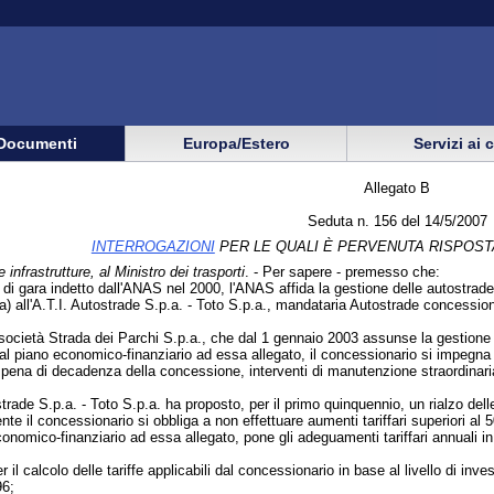
Documenti
Europa/Estero
Servizi ai 
Allegato B
Seduta n. 156 del 14/5/2007
INTERROGAZIONI
PER LE QUALI È PERVENUTA RISPOST
e infrastrutture, al Ministro dei trasporti
. - Per sapere - premesso che:
i gara indetto dall'ANAS nel 2000, l'ANAS affida la gestione delle autostra
 all'A.T.I. Autostrade S.p.a. - Toto S.p.a., mandataria Autostrade concession
a società Strada dei Parchi S.p.a., che dal 1 gennaio 2003 assunse la gestione
l piano economico-finanziario ad essa allegato, il concessionario si impegna a 
a pena di decadenza della concessione, interventi di manutenzione straordinari
strade S.p.a. - Toto S.p.a. ha proposto, per il primo quinquennio, un rialzo dell
 il concessionario si obbliga a non effettuare aumenti tariffari superiori al 5
onomico-finanziario ad essa allegato, pone gli adeguamenti tariffari annuali in
il calcolo delle tariffe applicabili dal concessionario in base al livello di inv
96;