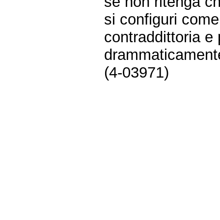
se non ritenga c
si configuri come
contraddittoria e
drammaticamente 
(4-03971)
Fine
Vai
al
contenuto
menu
di
navigazione
principale