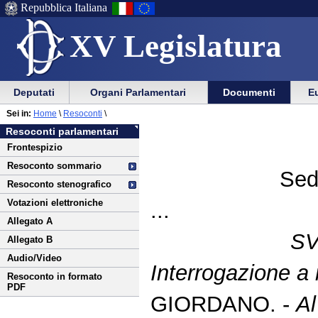
Repubblica Italiana
XV Legislatura
Menu
Vai
Menu
Vai
Deputati
Organi Parlamentari
Documenti
Eu
al
al
di
di
Vai
Menu
menu
Sei in:
Home
\
Resoconti
\
ausilio
navigazione
al
di
di
Resoconti parlamentari
alla
principale
contenuto
navigazione
sezione
Frontespizio
navigazione
principale
Resoconto sommario
Sed
Resoconto stenografico
Votazioni elettroniche
...
Allegato A
S
Allegato B
Audio/Video
Interrogazione a r
Resoconto in formato
PDF
GIORDANO. -
Al