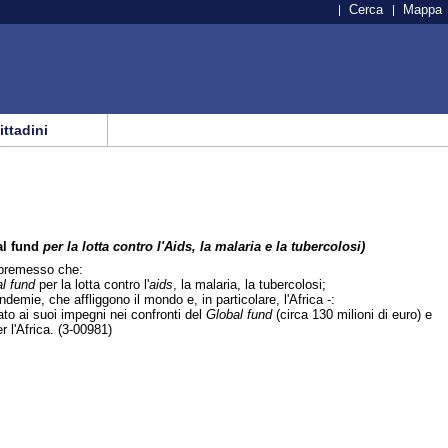
Cerca
Mappa
cittadini
l fund
per la lotta contro l'Aids, la malaria e la tubercolosi)
 premesso che:
l fund
per la lotta contro l'
aids
, la malaria, la tubercolosi;
demie, che affliggono il mondo e, in particolare, l'Africa -:
ato ai suoi impegni nei confronti del
Global fund
(circa 130 milioni di euro) e
r l'Africa. (3-00981)