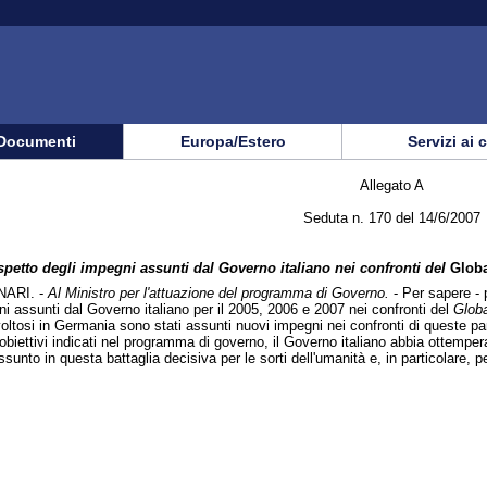
Documenti
Europa/Estero
Servizi ai 
Allegato A
Seduta n. 170 del 14/6/2007
spetto degli impegni assunti dal Governo italiano nei confronti del
Globa
NARI. -
Al Ministro per l'attuazione del programma di Governo.
- Per sapere -
ni assunti dal Governo italiano per il 2005, 2006 e 2007 nei confronti del
Globa
voltosi in Germania sono stati assunti nuovi impegni nei confronti di queste pan
obiettivi indicati nel programma di governo, il Governo italiano abbia ottemper
unto in questa battaglia decisiva per le sorti dell'umanità e, in particolare, pe