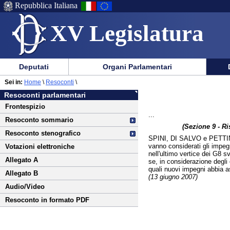
Repubblica Italiana
XV Legislatura
Menu
Vai
Menu
Vai
Deputati
Organi Parlamentari
al
al
di
di
Vai
Menu
menu
Sei in:
Home
\
Resoconti
\
ausilio
navigazione
al
di
di
Resoconti parlamentari
alla
principale
contenuto
navigazione
sezione
Frontespizio
navigazione
principale
...
Resoconto sommario
(Sezione 9 - Ri
Resoconto stenografico
SPINI, DI SALVO e PETTI
vanno considerati gli impeg
Votazioni elettroniche
nell'ultimo vertice dei G8 s
Allegato A
se, in considerazione degli 
quali nuovi impegni abbia ass
Allegato B
(13 giugno 2007)
Audio/Video
Resoconto in formato PDF