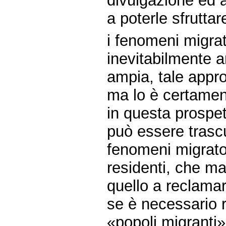
divulgazione ed 
a poterle sfrutt
i fenomeni migra
inevitabilmente a
ampia, tale appro
ma lo è certamen
in questa prospe
può essere trascu
fenomeni migrator
residenti, che ma
quello a reclamar
se è necessario ri
«popoli migranti»