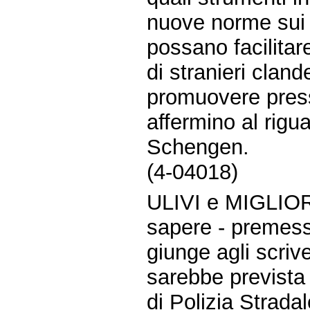
nuove norme sui s
possano facilitar
di stranieri cland
promuovere press
affermino al rigua
Schengen.
(4-04018)
ULIVI e MIGLIOR
sapere - premes
giunge agli scriv
sarebbe prevista
di Polizia Strada