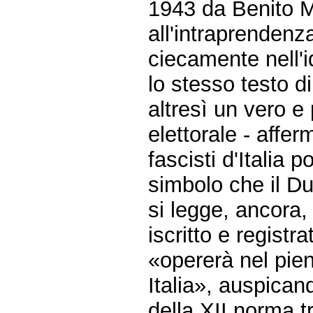
1943 da Benito Mu
all'intraprenden
ciecamente nell'i
lo stesso testo d
altresì un vero e
elettorale - affer
fascisti d'Italia
simbolo che il Du
si legge, ancora,
iscritto e registr
«opererà nel pieno
Italia», auspican
della XII norma t