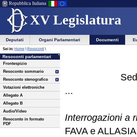
Repubblica Italiana
XV Legislatura
Menu
Vai
Menu
Vai
Deputati
Organi Parlamentari
Documenti
Eu
al
al
di
di
Vai
Menu
menu
Sei in:
Home
\
Resoconti
\
ausilio
navigazione
al
di
di
Resoconti parlamentari
alla
principale
contenuto
navigazione
sezione
Frontespizio
navigazione
principale
Resoconto sommario
Sed
Resoconto stenografico
Votazioni elettroniche
...
Allegato A
Allegato B
Audio/Video
Interrogazioni a r
Resoconto in formato
PDF
FAVA e ALLASIA