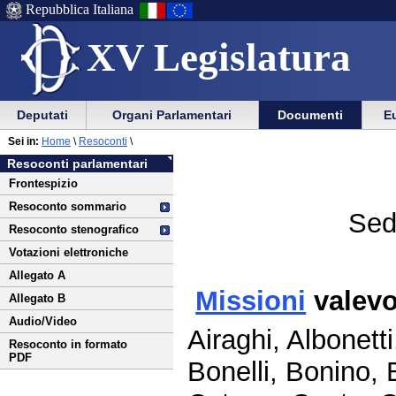
Repubblica Italiana
XV Legislatura
Menu
Vai
Menu
Vai
Deputati
Organi Parlamentari
Documenti
Eu
al
al
di
di
Vai
Menu
menu
Sei in:
Home
\
Resoconti
\
ausilio
navigazione
al
di
di
Resoconti parlamentari
alla
principale
contenuto
navigazione
sezione
Frontespizio
navigazione
principale
Resoconto sommario
Sed
Resoconto stenografico
Votazioni elettroniche
Allegato A
Missioni
valevo
Allegato B
Audio/Video
Airaghi, Albonett
Resoconto in formato
PDF
Bonelli, Bonino,