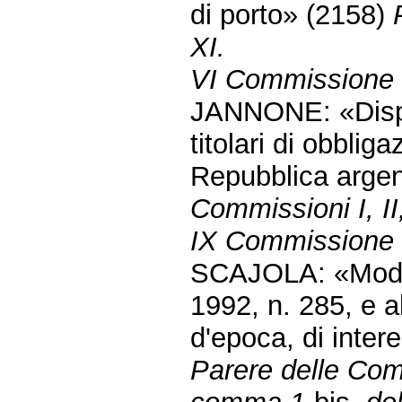
di porto» (2158)
XI.
VI Commissione 
JANNONE: «Dispos
titolari di obbliga
Repubblica arge
Commissioni I, II,
IX Commissione (
SCAJOLA: «Modifi
1992, n. 285, e al
d'epoca, di inter
Parere delle Comm