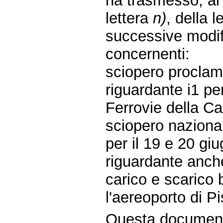
ha trasmesso, ai 
lettera
n)
, della 
successive modifi
concernenti:
sciopero proclama
riguardante i1 p
Ferrovie della Ca
sciopero nazional
per il 19 e 20 gi
riguardante anche
carico e scarico 
l'aereoporto di Pi
Questa document