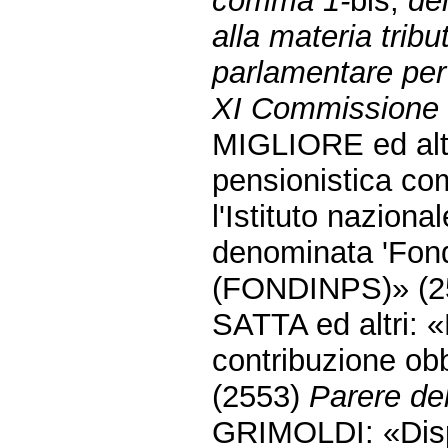
comma 1-
bis,
del
alla materia tribu
parlamentare per 
XI Commissione 
MIGLIORE ed altr
pensionistica co
l'Istituto naziona
denominata 'Fon
(FONDINPS)» (2
SATTA ed altri: «
contribuzione obb
(2553)
Parere del
GRIMOLDI: «Dispo