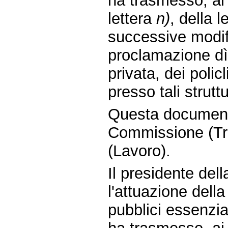
ha trasmesso, ai 
lettera
n)
, della 
successive modifi
proclamazione dì
privata, dei policl
presso tali strutt
Questa document
Commissione (Tra
(Lavoro).
Il presidente de
l'attuazione della
pubblici essenzia