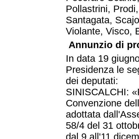
Pollastrini, Prodi
Santagata, Scajol
Violante, Visco, E
Annunzio di pr
In data 19 giugn
Presidenza le seg
dei deputati:
SINISCALCHI: «Ra
Convenzione dell
adottata dall'Ass
58/4 del 31 ottob
dal 9 all'11 dice