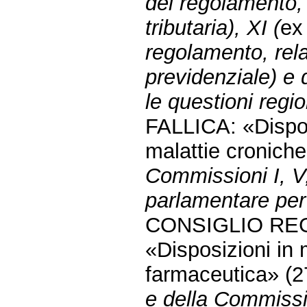
del regolamento, p
tributaria), XI (
e
regolamento, rela
previdenziale) e
le questioni regio
FALLICA: «Dispos
malattie cronich
Commissioni I, V
parlamentare per 
CONSIGLIO REG
«Disposizioni in 
farmaceutica» (
e della Commissi