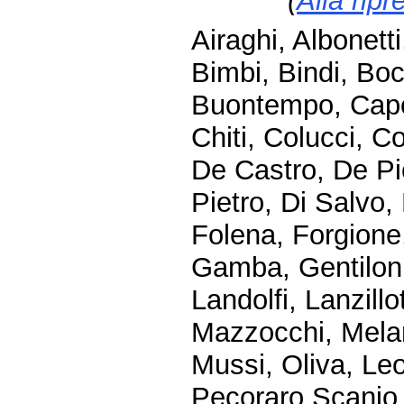
(
Alla ripr
Airaghi, Albonett
Bimbi, Bindi, Boc
Buontempo, Capo
Chiti, Colucci, 
De Castro, De Pi
Pietro, Di Salvo, 
Folena, Forgione,
Gamba, Gentiloni 
Landolfi, Lanzillo
Mazzocchi, Meland
Mussi, Oliva, Leo
Pecoraro Scanio, P