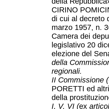
della Repubblica
CIRINO POMICINO 
di cui al decreto
marzo 1957, n. 36
Camera dei deputa
legislativo 20 di
elezione del Sen
della Commission
regionali.
II Commissione (G
PORETTI ed altri:
della prostituzio
I, V, VI (
ex
artic