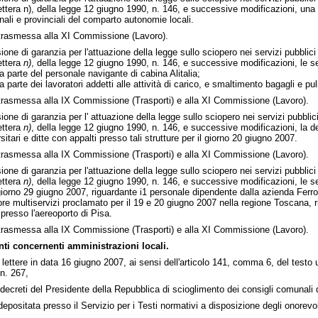
lettera n), della legge 12 giugno 1990, n. 146, e successive modificazioni, un
ali e provinciali del comparto autonomie locali.
rasmessa alla XI Commissione (Lavoro).
one di garanzia per l'attuazione della legge sullo sciopero nei servizi pubblic
ettera
n)
, della legge 12 giugno 1990, n. 146, e successive modificazioni, le s
a parte del personale navigante di cabina Alitalia;
 parte dei lavoratori addetti alle attività di carico, e smaltimento bagagli e puli
asmessa alla IX Commissione (Trasporti) e alla XI Commissione (Lavoro).
one di garanzia per l' attuazione della legge sullo sciopero nei servizi pubbli
ettera
n)
, della legge 12 giugno 1990, n. 146, e successive modificazioni, la de
rsitari e ditte con appalti presso tali strutture per il giorno 20 giugno 2007.
asmessa alla IX Commissione (Trasporti) e alla XI Commissione (Lavoro).
one di garanzia per l'attuazione della legge sullo sciopero nei servizi pubblic
ettera
n)
, della legge 12 giugno 1990, n. 146, e successive modificazioni, le se
giorno 29 giugno 2007, riguardante i1 personale dipendente dalla azienda Ferro
re multiservizi proclamato per il 19 e 20 giugno 2007 nella regione Toscana, r
 presso l'aereoporto di Pisa.
asmessa alla IX Commissione (Trasporti) e alla XI Commissione (Lavoro).
i concernenti amministrazioni locali.
n lettere in data 16 giugno 2007, ai sensi dell'articolo 141, comma 6, del testo u
n. 267,
ecreti del Presidente della Repubblica di scioglimento dei consigli comunali d
ositata presso il Servizio per i Testi normativi a disposizione degli onorevol