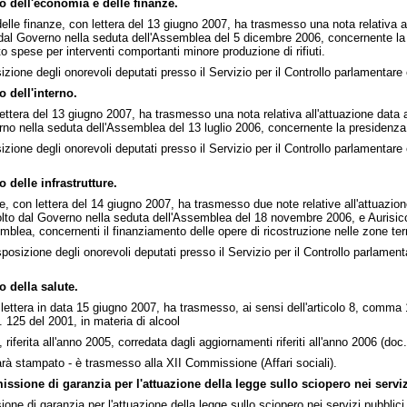
o dell'economia e delle finanze.
delle finanze, con lettera del 13 giugno 2007, ha trasmesso una nota relativa al
al Governo nella seduta dell'Assemblea del 5 dicembre 2006, concernente la rid
 spese per interventi comportanti minore produzione di rifiuti.
izione degli onorevoli deputati presso il Servizio per il Controllo parlament
 dell'interno.
n lettera del 13 giugno 2007, ha trasmesso una nota relativa all'attuazione data
 nella seduta dell'Assemblea del 13 luglio 2006, concernente la presidenza 
izione degli onorevoli deputati presso il Servizio per il Controllo parlamentar
 delle infrastrutture.
ture, con lettera del 14 giugno 2007, ha trasmesso due note relative all'attuazio
lto dal Governo nella seduta dell'Assemblea del 18 novembre 2006, e Aurisic
lea, concernenti il finanziamento delle opere di ricostruzione nelle zone te
posizione degli onorevoli deputati presso il Servizio per il Controllo parla
 della salute.
n lettera in data 15 giugno 2007, ha trasmesso, ai sensi dell'articolo 8, comma 1
. 125 del 2001, in materia di alcool
, riferita all'anno 2005, corredata dagli aggiornamenti riferiti all'anno 2006 (doc
à stampato - è trasmesso alla XII Commissione (Affari sociali).
sione di garanzia per l'attuazione della legge sullo sciopero nei serviz
one di garanzia per l'attuazione della legge sullo sciopero nei servizi pubblic