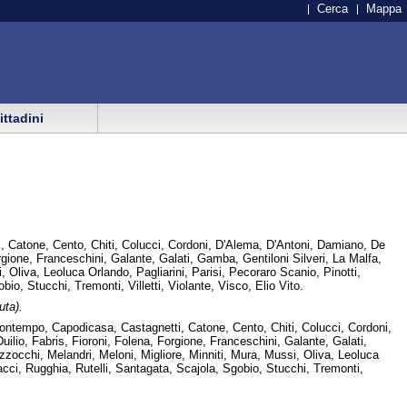
Cerca
Mappa
cittadini
i, Catone, Cento, Chiti, Colucci, Cordoni, D'Alema, D'Antoni, Damiano, De
rgione, Franceschini, Galante, Galati, Gamba, Gentiloni Silveri, La Malfa,
, Oliva, Leoluca Orlando, Pagliarini, Parisi, Pecoraro Scanio, Pinotti,
bio, Stucchi, Tremonti, Villetti, Violante, Visco, Elio Vito.
uta).
Buontempo, Capodicasa, Castagnetti, Catone, Cento, Chiti, Colucci, Cordoni,
lio, Fabris, Fioroni, Folena, Forgione, Franceschini, Galante, Galati,
azzocchi, Melandri, Meloni, Migliore, Minniti, Mura, Mussi, Oliva, Leoluca
alacci, Rugghia, Rutelli, Santagata, Scajola, Sgobio, Stucchi, Tremonti,