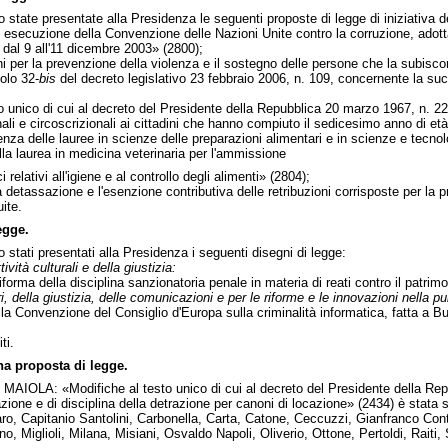
state presentate alla Presidenza le seguenti proposte di legge di iniziativa de
secuzione della Convenzione delle Nazioni Unite contro la corruzione, adotta
 dal 9 all'11 dicembre 2003» (2800);
ni per la prevenzione della violenza e il sostegno delle persone che la subisco
olo 32-
bis
del decreto legislativo 23 febbraio 2006, n. 109, concernente la succe
nico di cui al decreto del Presidente della Repubblica 20 marzo 1967, n. 223, in
nali e circoscrizionali ai cittadini che hanno compiuto il sedicesimo anno di et
 delle lauree in scienze delle preparazioni alimentari e in scienze e tecnolog
lla laurea in medicina veterinaria per l'ammissione
i relativi all'igiene e al controllo degli alimenti» (2804);
tassazione e l'esenzione contributiva delle retribuzioni corrisposte per la pr
ite.
egge.
stati presentati alla Presidenza i seguenti disegni di legge:
tività culturali e della giustizia:
forma della disciplina sanzionatoria penale in materia di reati contro il patrimo
eri, della giustizia, delle comunicazioni e per le riforme e le innovazioni nella 
la Convenzione del Consiglio d'Europa sulla criminalità informatica, fatta a
ti.
na proposta di legge.
MAIOLA: «Modifiche al testo unico di cui al decreto del Presidente della Repub
cazione e di disciplina della detrazione per canoni di locazione» (2434) è stat
ro, Capitanio Santolini, Carbonella, Carta, Catone, Ceccuzzi, Gianfranco Conte,
no, Miglioli, Milana, Misiani, Osvaldo Napoli, Oliverio, Ottone, Pertoldi, Raiti, 