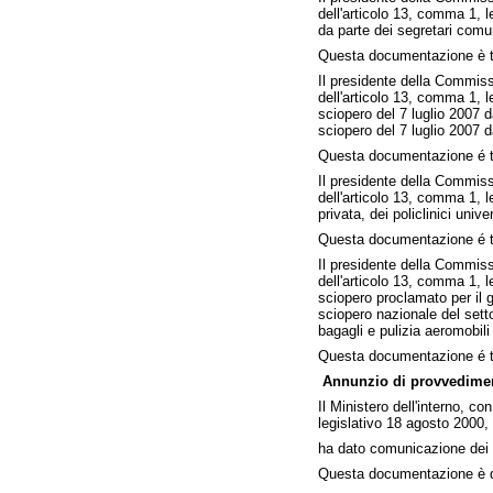
dell'articolo 13, comma 1, 
da parte dei segretari comun
Questa documentazione è t
Il presidente della Commissi
dell'articolo 13, comma 1, l
sciopero del 7 luglio 2007 d
sciopero del 7 luglio 2007 da
Questa documentazione é tr
Il presidente della Commissi
dell'articolo 13, comma 1, l
privata, dei policlinici unive
Questa documentazione é tr
Il presidente della Commissi
dell'articolo 13, comma 1, l
sciopero proclamato per il 
sciopero nazionale del setto
bagagli e pulizia aeromobili
Questa documentazione é tr
Annunzio di provvediment
Il Ministero dell'interno, co
legislativo 18 agosto 2000, 
ha dato comunicazione dei d
Questa documentazione è dep