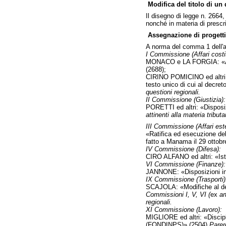
Modifica del titolo di un
Il disegno di legge n. 2664,
nonché in materia di prescri
Assegnazione di progetti
A norma del comma 1 dell'ar
I Commissione (Affari costit
MONACO e LA FORGIA: «Abrog
(2688);
CIRINO POMICINO ed altri: «
testo unico di cui al decre
questioni regionali.
II Commissione (Giustizia):
PORETTI ed altri: «Disposiz
attinenti alla materia tributar
III Commissione (Affari este
«Ratifica ed esecuzione del
fatto a Manama il 29 ottob
IV Commissione (Difesa):
CIRO ALFANO ed altri: «Isti
VI Commissione (Finanze):
JANNONE: «Disposizioni in fa
IX Commissione (Trasporti)
SCAJOLA: «Modifiche al decre
Commissioni I, V, VI (
ex
ar
regionali.
XI Commissione (Lavoro):
MIGLIORE ed altri: «Discipl
(FONDINPS)» (2504)
Parer