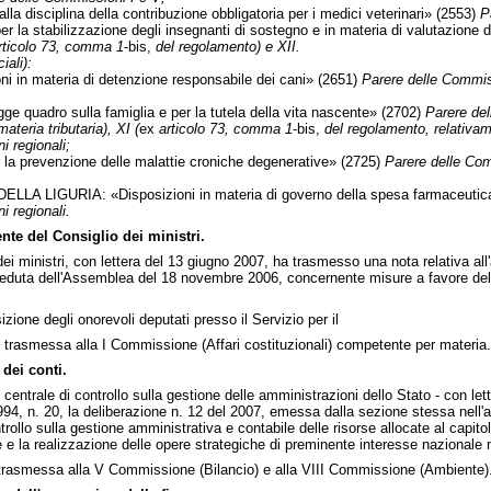
lla disciplina della contribuzione obbligatoria per i medici veterinari» (2553)
P
 la stabilizzazione degli insegnanti di sostegno e in materia di valutazione 
rticolo 73, comma 1
-bis,
del regolamento) e XII.
iali):
in materia di detenzione responsabile dei cani» (2651)
Parere delle Commiss
uadro sulla famiglia e per la tutela della vita nascente» (2702)
Parere del
materia tributaria), XI (
ex
articolo 73, comma 1
-bis,
del regolamento, relativam
i regionali;
 la prevenzione delle malattie croniche degenerative» (2725)
Parere delle Com
A LIGURIA: «Disposizioni in materia di governo della spesa farmaceutic
i regionali.
nte del Consiglio dei ministri.
dei ministri, con lettera del 13 giugno 2007, ha trasmesso una nota relativa all'a
eduta dell'Assemblea del 18 novembre 2006, concernente misure a favore dell
zione degli onorevoli deputati presso il Servizio per il
 trasmessa alla I Commissione (Affari costituzionali) competente per materia.
dei conti.
 centrale di controllo sulla gestione delle amministrazioni dello Stato - con l
994, n. 20, la deliberazione n. 12 del 2007, emessa dalla sezione stessa nell'
controllo sulla gestione amministrativa e contabile delle risorse allocate al capi
ne e la realizzazione delle opere strategiche di preminente interesse nazionale
rasmessa alla V Commissione (Bilancio) e alla VIII Commissione (Ambiente)