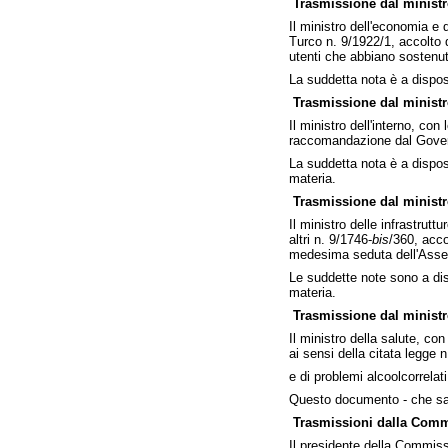
Trasmissione dal ministr
Il ministro dell'economia e 
Turco n. 9/1922/1, accolto d
utenti che abbiano sostenuto
La suddetta nota è a dispos
Trasmissione dal ministro
Il ministro dell'interno, co
raccomandazione dal Governo
La suddetta nota è a dispos
materia.
Trasmissione dal ministro
Il ministro delle infrastrut
altri n. 9/1746-
bis
/360, acco
medesima seduta dell'Assemb
Le suddette note sono a dis
materia.
Trasmissione dal ministro
Il ministro della salute, co
ai sensi della citata legge n
e di problemi alcoolcorrelati
Questo documento - che sar
Trasmissioni dalla Commis
Il presidente della Commissi