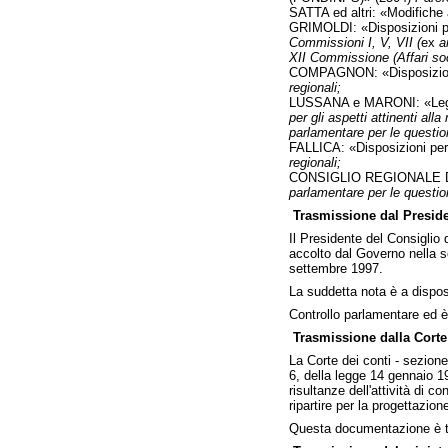
SATTA ed altri: «Modifiche a
GRIMOLDI: «Disposizioni per
Commissioni I, V, VII (
ex
a
XII Commissione (Affari soc
COMPAGNON: «Disposizioni 
regionali;
LUSSANA e MARONI: «Legge q
per gli aspetti attinenti alla 
parlamentare per le question
FALLICA: «Disposizioni per
regionali;
CONSIGLIO REGIONALE DELL
parlamentare per le question
Trasmissione dal Preside
Il Presidente del Consiglio 
accolto dal Governo nella s
settembre 1997.
La suddetta nota è a disposi
Controllo parlamentare ed è
Trasmissione dalla Corte 
La Corte dei conti - sezione
6, della legge 14 gennaio 1
risultanze dell'attività di 
ripartire per la progettazio
Questa documentazione è t