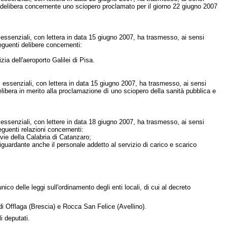
a delibera concernente uno sciopero proclamato per il giorno 22 giugno 2007
i essenziali, con lettera in data 15 giugno 2007, ha trasmesso, ai sensi
eguenti delibere concernenti:
zia dell'aeroporto Galilei di Pisa.
ci essenziali, con lettera in data 15 giugno 2007, ha trasmesso, ai sensi
libera in merito alla proclamazione dì uno sciopero della sanità pubblica e
i essenziali, con lettere in data 18 giugno 2007, ha trasmesso, ai sensi
guenti relazioni concernenti:
vie della Calabria di Catanzaro;
iguardante anche il personale addetto al servizio di carico e scarico
nico delle leggi sull'ordinamento degli enti locali, di cui al decreto
i Offlaga (Brescia) e Rocca San Felice (Avellino).
i deputati.