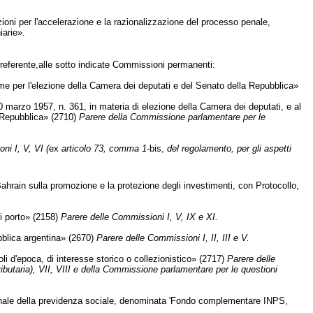
sizioni per l'accelerazione e la razionalizzazione del processo penale,
iarie».
 referente,alle sotto indicate Commissioni permanenti:
per l'elezione della Camera dei deputati e del Senato della Repubblica»
 marzo 1957, n. 361, in materia di elezione della Camera dei deputati, e al
a Repubblica» (2710)
Parere della Commissione parlamentare per le
ni I, V, VI (
ex
articolo 73, comma 1
-bis,
del regolamento, per gli aspetti
ahrain sulla promozione e la protezione degli investimenti, con Protocollo,
i porto» (2158)
Parere delle Commissioni I, V, IX e XI.
ubblica argentina» (2670)
Parere delle Commissioni I, II, III e V.
li d'epoca, di interesse storico o collezionistico» (2717)
Parere delle
tributaria), VII, VIII e della Commissione parlamentare per le questioni
ionale della previdenza sociale, denominata 'Fondo complementare INPS,