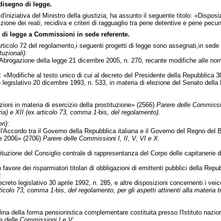
 disegno di legge.
 d'iniziativa del Ministro della giustizia, ha assunto il seguente titolo: «Dispo
zione dei reati, recidiva e criteri di ragguaglio tra pene detentive e pene pecun
 di legge a Commissioni in sede referente.
ticolo 72 del regolamento,i seguenti progetti di legge sono assegnati,in sede
uzionali):
azione della legge 21 dicembre 2005, n. 270, recante modifiche alle norme 
Modifiche al testo unico di cui al decreto del Presidente della Repubblica 30
to legislativo 20 dicembre 1993, n. 533, in materia di elezione del Senato dell
ioni in materia di esercizio della prostituzione» (2566)
Parere delle Commissio
ia) e XII (
ex
articolo 73, comma 1-
bis,
del regolamento).
ri):
l'Accordo tra il Governo della Repubblica italiana e il Governo del Regno del B
re 2006» (2706)
Parere delle Commissioni I, II, V, VI e X.
tuzione del Consiglio centrale di rappresentanza del Corpo delle capitanerie d
vore dei risparmiatori titolari di obbligazioni di emittenti pubblici della Rep
:
to legislativo 30 aprile 1992, n. 285, e altre disposizioni concernenti i veico
ticolo 73, comma 1-
bis,
del regolamento, per gli aspetti attinenti alla materia 
ina della forma pensionistica complementare costituita presso l'Istituto naz
e delle Commissioni I e V;