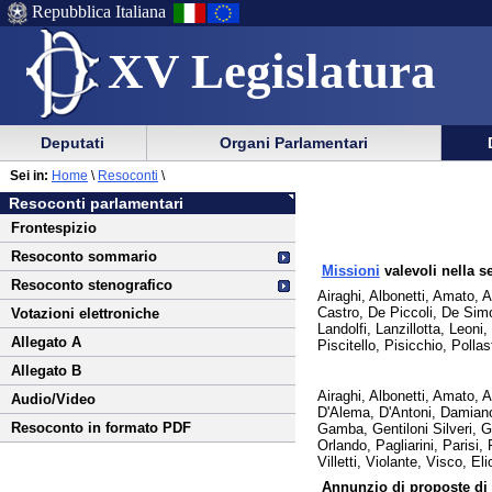
Repubblica Italiana
XV Legislatura
Menu
Vai
Menu
Vai
Deputati
Organi Parlamentari
al
al
di
di
Vai
Menu
menu
Sei in:
Home
\
Resoconti
\
ausilio
navigazione
al
di
di
Resoconti parlamentari
alla
principale
contenuto
navigazione
sezione
Frontespizio
navigazione
principale
Resoconto sommario
Missioni
valevoli nella s
Resoconto stenografico
Airaghi, Albonetti, Amato, 
Castro, De Piccoli, De Simo
Votazioni elettroniche
Landolfi, Lanzillotta, Leoni
Allegato A
Piscitello, Pisicchio, Polla
Allegato B
Airaghi, Albonetti, Amato, 
Audio/Video
D'Alema, D'Antoni, Damiano,
Resoconto in formato PDF
Gamba, Gentiloni Silveri, Gi
Orlando, Pagliarini, Parisi,
Villetti, Violante, Visco, Eli
Annunzio di proposte di 