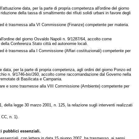
l'attuazione data, per la parte di propria competenza all'ordine del giorno
uzione della tassa di smaltimento dei rifiuti solidi urbani in favore degli
are ed è trasmessa alla VI Commissione (Finanze) competente per materia.
 all'ordine del giorno Osvaldo Napoli n. 9/1287/64, accolto come
della Conferenza Stato città ed autonomie locali.
e ed è trasmessa alla I Commissione (Affari costituzionali) competente per
ne data, per la parte di propria competenza, agli ordini del giorno Ponzo ed
chio n. 9/1746-
bis
/260, accolto come raccomandazione dal Governo nella
rremotate di Basilicata e Campania.
mentare e sono trasmesse alla VIII Commissione (Ambiente) competente per
, della legge 30 marzo 2001, n. 125, la relazione sugli interventi realizzati
. CC, n. 1).
i pubblici essenziali.
i essenziali, con lettera in data 15 giugno 2007, ha trasmesso, ai sensi