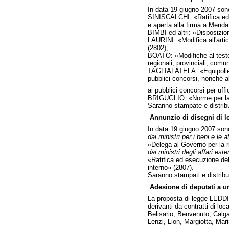
In data 19 giugno 2007 sono 
SINISCALCHI: «Ratifica ed e
e aperta alla firma a Merida
BIMBI ed altri: «Disposizio
LAURINI: «Modifica all'artic
(2802);
BOATO: «Modifiche al testo u
regionali, provinciali, comu
TAGLIALATELA: «Equipollenza
pubblici concorsi, nonché a
ai pubblici concorsi per uffic
BRIGUGLIO: «Norme per la de
Saranno stampate e distribu
Annunzio di disegni di l
In data 19 giugno 2007 sono 
dai ministri per i beni e le at
«Delega al Governo per la ri
dai ministri degli affari est
«Ratifica ed esecuzione del
interno» (2807).
Saranno stampati e distribui
Adesione di deputati a u
La proposta di legge LEDDI 
derivanti da contratti di lo
Belisario, Benvenuto, Calga
Lenzi, Lion, Margiotta, Mari