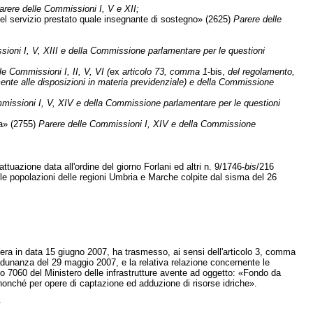
arere delle Commissioni I, V e XII;
del servizio prestato quale insegnante di sostegno» (2625)
Parere delle
ioni I, V, XIII e della Commissione parlamentare per le questioni
le Commissioni I, II, V, VI (
ex
articolo 73, comma 1
-bis,
del regolamento,
ente alle disposizioni in materia previdenziale) e della Commissione
missioni I, V, XIV e della Commissione parlamentare per le questioni
a» (2755)
Parere delle Commissioni I, XIV e della Commissione
ttuazione data all'ordine del giorno Forlani ed altri n. 9/1746-
bis
/216
e popolazioni delle regioni Umbria e Marche colpite dal sisma del 26
ettera in data 15 giugno 2007, ha trasmesso, ai sensi dell'articolo 3, comma
adunanza del 29 maggio 2007, e la relativa relazione concernente le
tolo 7060 del Ministero delle infrastrutture avente ad oggetto: «Fondo da
 nonché per opere di captazione ed adduzione di risorse idriche».
.