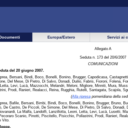
Documenti
Europa/Estero
Servizi ai 
Allegato A
Seduta n. 173 del 20/6/2007
COMUNICAZIONI
eduta del 20 giugno 2007.
Aprea, Bersani, Bindi, Boco, Bonelli, Bonino, Brugger, Capodicasa, Castagnett
ne, Del Mese, Di Pietro, Di Salvo, Donadi, Duilio, Fabris, Fioroni, Folena, Fo
, Letta, Levi, Lucà, Mazzocchi, Melandri, Meloni, Migliore, Minniti, Mura, Mussi
strini, Prodi, Ranieri, Realacci, Reina, Rugghia, Rutelli, Santagata, Scajola, Sgo
(
Alla ripresa
pomeridiana della sed
Aprea, Bafile, Bersani, Bimbi, Bindi, Boco, Bonelli, Bonino, Brugger, Bruno, 
 De Castro, De Piccoli, De Simone, Del Mese, Di Pietro, Di Salvo, Donadi, Dui
ovanardi, La Malfa, Landolfi, Lanzillotta, Leoni, Letta, Levi, Lucà, Lusetti, M
 Pecoraro Scanio, Pinotti, Piscitello, Pisicchio, Pollastrini, Prodi, Ranieri, Re
o Vito.
legge.