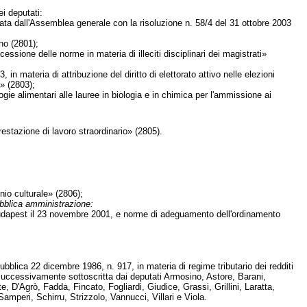
i deputati:
ta dall'Assemblea generale con la risoluzione n. 58/4 del 31 ottobre 2003
no (2801);
ssione delle norme in materia di illeciti disciplinari dei magistrati»
 materia di attribuzione del diritto di elettorato attivo nelle elezioni
à» (2803);
ie alimentari alle lauree in biologia e in chimica per l'ammissione ai
estazione di lavoro straordinario» (2805).
nio culturale» (2806);
pubblica amministrazione:
 Budapest il 23 novembre 2001, e norme di adeguamento dell'ordinamento
blica 22 dicembre 1986, n. 917, in materia di regime tributario dei redditi
a successivamente sottoscritta dai deputati Armosino, Astore, Barani,
 D'Agrò, Fadda, Fincato, Fogliardi, Giudice, Grassi, Grillini, Laratta,
Samperi, Schirru, Strizzolo, Vannucci, Villari e Viola.