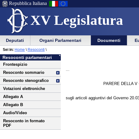
Repubblica Italiana
XV Legislatura
Menu
Vai
Menu
Vai
Deputati
Organi Parlamentari
Documenti
Eu
al
al
di
di
Vai
Menu
menu
Sei in:
Home
\
Resoconti
\
ausilio
navigazione
al
di
di
Resoconti parlamentari
alla
principale
contenuto
navigazione
sezione
Frontespizio
navigazione
principale
...
Resoconto sommario
Resoconto stenografico
PARERE DELLA V
Votazioni elettroniche
Allegato A
sugli articoli aggiuntivi del Governo 20.0
Allegato B
Audio/Video
Resoconto in formato
PDF