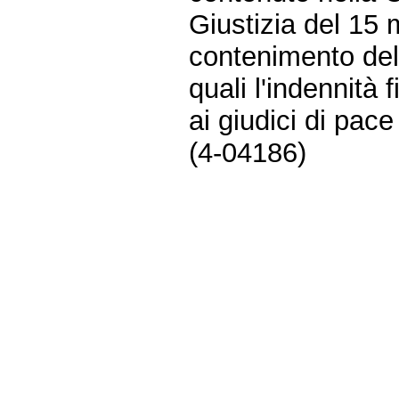
Giustizia del 15
contenimento dell
quali l'indennità
ai giudici di pace
(4-04186)
Fine
Vai
al
contenuto
menu
di
navigazione
principale