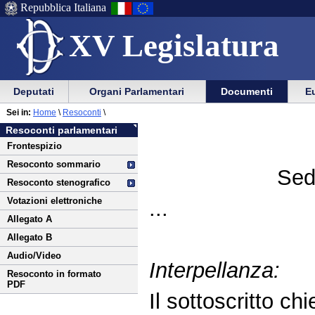
Repubblica Italiana
XV Legislatura
Menu
Vai
Menu
Vai
Deputati
Organi Parlamentari
Documenti
Eu
al
al
di
di
Vai
Menu
menu
Sei in:
Home
\
Resoconti
\
ausilio
navigazione
al
di
di
Resoconti parlamentari
alla
principale
contenuto
navigazione
sezione
Frontespizio
navigazione
principale
Resoconto sommario
Sed
Resoconto stenografico
Votazioni elettroniche
...
Allegato A
Allegato B
Audio/Video
Interpellanza:
Resoconto in formato
PDF
Il sottoscritto chi