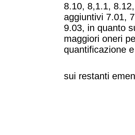
8.10, 8,1.1, 8.12,
aggiuntivi 7.01, 7
9.03, in quanto s
maggiori oneri pe
quantificazione e
sui restanti emen
Fine
Vai
al
contenuto
menu
di
navigazione
principale