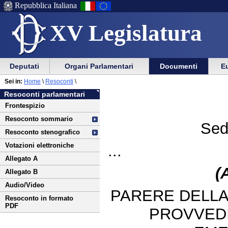
Repubblica Italiana
XV Legislatura
Menu
Vai
Menu
Vai
Deputati
Organi Parlamentari
Documenti
Eu
al
al
di
di
Vai
Menu
menu
Sei in:
Home
\
Resoconti
\
ausilio
navigazione
al
di
di
Resoconti parlamentari
alla
principale
contenuto
navigazione
sezione
Frontespizio
navigazione
principale
Resoconto sommario
Sed
Resoconto stenografico
Votazioni elettroniche
...
Allegato A
(
Allegato B
Audio/Video
PARERE DELLA
Resoconto in formato
PDF
PROVVED