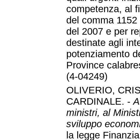
competenza, al f
del comma 1152 de
del 2007 e per rep
destinate agli i
potenziamento del
Province calabres
(4-04249)
OLIVERIO, CRIS
CARDINALE. -
A
ministri, al Minist
sviluppo economi
la legge Finanziar