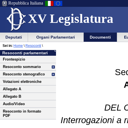
Repubblica Italiana
XV Legislatura
Menu
Vai
Menu
Vai
Deputati
Organi Parlamentari
Documenti
Eu
al
al
di
di
Vai
Menu
menu
Sei in:
Home
\
Resoconti
\
ausilio
navigazione
al
di
di
Resoconti parlamentari
alla
principale
contenuto
navigazione
sezione
Frontespizio
navigazione
principale
Resoconto sommario
Sed
Resoconto stenografico
Votazioni elettroniche
Allegato A
Allegato B
Audio/Video
DEL 
Resoconto in formato
PDF
Interrogazioni a r