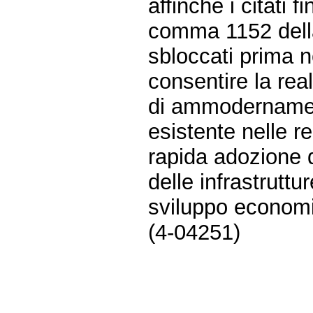
affinché i citati f
comma 1152 dell
sbloccati prima 
consentire la real
di ammodernament
esistente nelle re
rapida adozione d
delle infrastruttu
sviluppo econom
(4-04251)
Fine
Vai
al
contenuto
menu