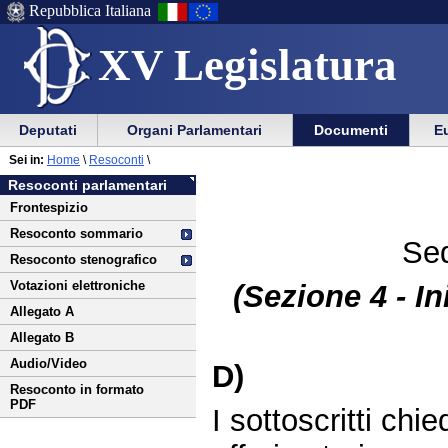
Repubblica Italiana
XV Legislatura
Menu
Vai
Menu
Vai
Deputati
Organi Parlamentari
Documenti
Eu
al
al
di
di
Vai
Menu
menu
Sei in:
Home
\
Resoconti
\
ausilio
navigazione
al
di
di
Resoconti parlamentari
alla
principale
contenuto
navigazione
sezione
Frontespizio
navigazione
principale
Resoconto sommario
Sed
Resoconto stenografico
Votazioni elettroniche
(Sezione 4 - In
Allegato A
Allegato B
Audio/Video
D)
Resoconto in formato
PDF
I sottoscritti chie