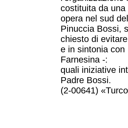
costituita da una 
opera nel sud del
Pinuccia Bossi, s
chiesto di evitar
e in sintonia con
Farnesina -:
quali iniziative i
Padre Bossi.
(2-00641) «Turco, 
Fine
Vai
al
contenuto
menu
di