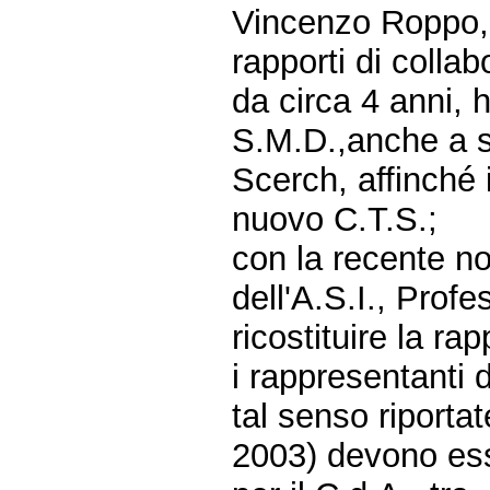
Vincenzo Roppo, a
rapporti di collab
da circa 4 anni, h
S.M.D.,anche a s
Scerch, affinché 
nuovo C.T.S.;
con la recente n
dell'A.S.I., Prof
ricostituire la r
i rappresentanti d
tal senso riportat
2003) devono ess