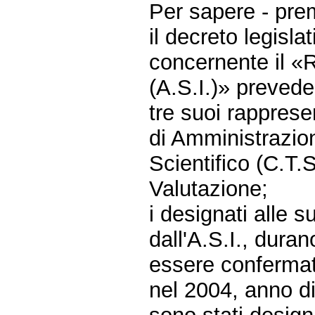
Per sapere - pre
il decreto legisl
concernente il «R
(A.S.I.)» prevede
tre suoi rapprese
di Amministrazion
Scientifico (C.T.
Valutazione;
i designati alle 
dall'A.S.I., dura
essere confermati
nel 2004, anno d