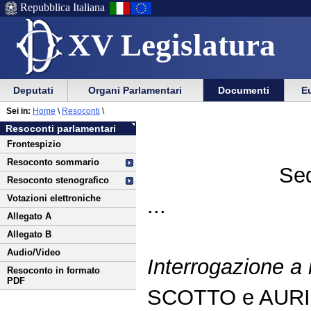
Repubblica Italiana
XV Legislatura
Menu
Vai
Menu
Vai
Deputati
Organi Parlamentari
Documenti
Eu
al
al
di
di
Vai
Menu
menu
Sei in:
Home
\
Resoconti
\
ausilio
navigazione
al
di
di
Resoconti parlamentari
alla
principale
contenuto
navigazione
sezione
Frontespizio
navigazione
principale
Resoconto sommario
Sed
Resoconto stenografico
Votazioni elettroniche
...
Allegato A
Allegato B
Audio/Video
Interrogazione a r
Resoconto in formato
PDF
SCOTTO e AURI