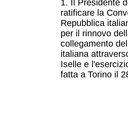
1. Il Presidente 
ratificare la Con
Repubblica italia
per il rinnovo del
collegamento dell
italiana attraver
Iselle e l'eserciz
fatta a Torino il
Fine
Vai
al
contenuto
menu
di
navigazione
principale