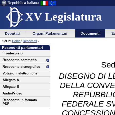
Repubblica Italiana
XV Legislatura
Menu
Vai
Menu
Vai
Deputati
Organi Parlamentari
Documenti
Eu
al
al
di
di
Vai
Menu
menu
Sei in:
Home
\
Resoconti
\
ausilio
navigazione
al
di
di
Resoconti parlamentari
alla
principale
contenuto
navigazione
sezione
Frontespizio
navigazione
principale
Resoconto sommario
Sed
Resoconto stenografico
Votazioni elettroniche
DISEGNO DI L
Allegato A
DELLA CONVE
Allegato B
REPUBBLIC
Audio/Video
Resoconto in formato
FEDERALE SV
PDF
CONCESSION