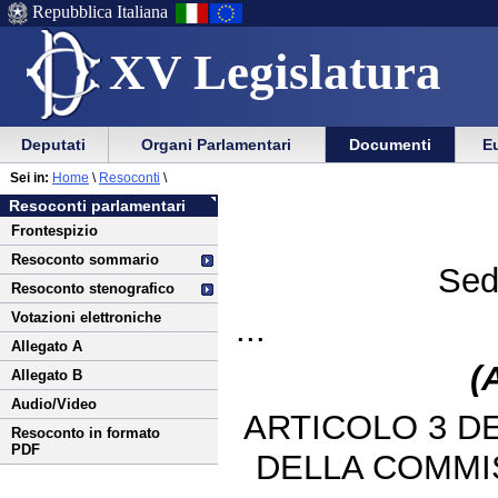
Repubblica Italiana
XV Legislatura
Menu
Vai
Menu
Vai
Deputati
Organi Parlamentari
Documenti
Eu
al
al
di
di
Vai
Menu
menu
Sei in:
Home
\
Resoconti
\
ausilio
navigazione
al
di
di
Resoconti parlamentari
alla
principale
contenuto
navigazione
sezione
Frontespizio
navigazione
principale
Resoconto sommario
Sed
Resoconto stenografico
Votazioni elettroniche
...
Allegato A
(
Allegato B
Audio/Video
ARTICOLO 3 D
Resoconto in formato
PDF
DELLA COMMI