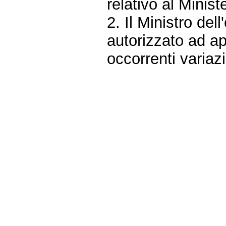
relativo al Ministe
2. Il Ministro del
autorizzato ad ap
occorrenti variazi
Fine
Vai
al
contenuto
menu
di
navigazione
principale