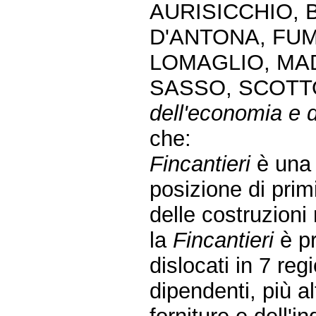
AURISICCHIO, 
D'ANTONA, FUMA
LOMAGLIO, MAD
SASSO, SCOTTO
dell'economia e d
che:
Fincantieri
è una 
posizione di pri
delle costruzioni 
la
Fincantieri
è pr
dislocati in 7 reg
dipendenti, più al