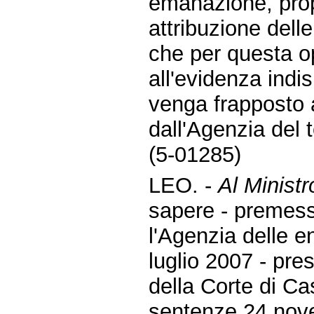
emanazione, prop
attribuzione delle
che per questa op
all'evidenza indi
venga frapposto a
dall'Agenzia del te
(5-01285)
LEO. -
Al Ministr
sapere - premes
l'Agenzia delle e
luglio 2007 - pre
della Corte di Ca
sentenze 24 nov