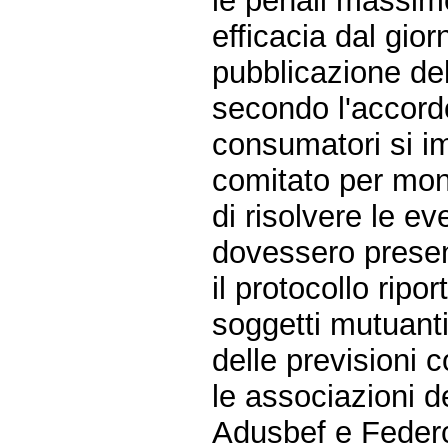
le penali massim
efficacia dal gio
pubblicazione de
secondo l'accordo
consumatori si i
comitato per moni
di risolvere le ev
dovessero presen
il protocollo ripo
soggetti mutuant
delle previsioni 
le associazioni d
Adusbef e Feder