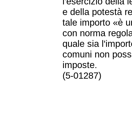
l'esercizio della 
e della potestà r
tale importo «è u
con norma regol
quale sia l'import
comuni non posso
imposte.
(5-01287)
Fine
Vai
al
contenuto
menu
di
navigazione
principale