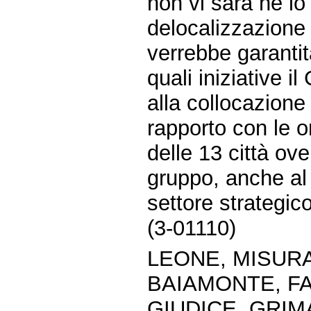
non vi sarà né lo
delocalizzazione d
verrebbe garantita
quali iniziative 
alla collocazione
rapporto con le o
delle 13 città ov
gruppo, anche al 
settore strategico
(3-01110)
LEONE, MISUR
BAIAMONTE, F
GIUDICE, GRIM