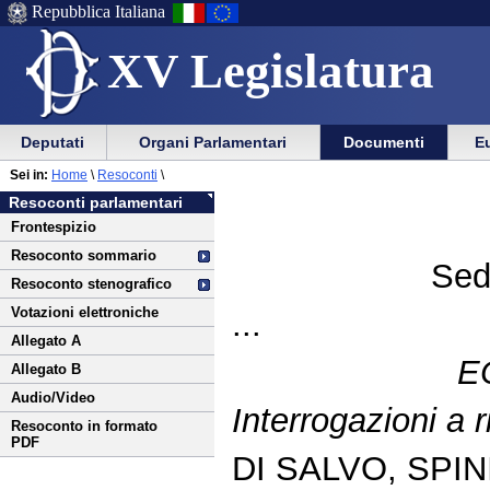
Repubblica Italiana
XV Legislatura
Menu
Vai
Menu
Vai
Deputati
Organi Parlamentari
Documenti
Eu
al
al
di
di
Vai
Menu
menu
Sei in:
Home
\
Resoconti
\
ausilio
navigazione
al
di
di
Resoconti parlamentari
alla
principale
contenuto
navigazione
sezione
Frontespizio
navigazione
principale
Resoconto sommario
Sed
Resoconto stenografico
Votazioni elettroniche
...
Allegato A
E
Allegato B
Audio/Video
Interrogazioni a 
Resoconto in formato
PDF
DI SALVO, SPINI