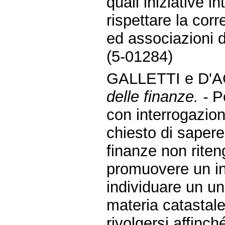
quali iniziative i
rispettare la corr
ed associazioni 
(5-01284)
GALLETTI e D'
delle finanze. -
Pe
con interrogazio
chiesto di sapere
finanze non riten
promuovere un in
individuare un u
materia catastale
rivolgersi affinch