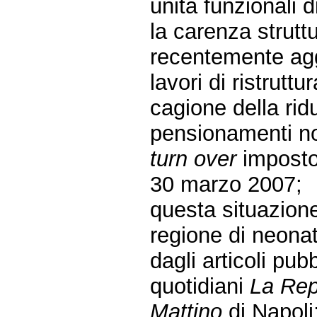
unità funzionali d
la carenza strutt
recentemente agg
lavori di ristruttu
cagione della rid
pensionamenti non
turn over
imposto 
30 marzo 2007;
questa situazione
regione di neonat
dagli articoli pub
quotidiani
La Rep
Mattino
di Napoli