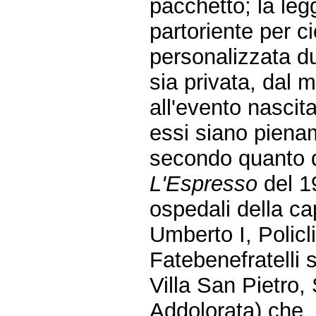
pacchetto; la leg
partoriente per c
personalizzata du
sia privata, dal m
all'evento nascita
essi siano piena
secondo quanto d
L'Espresso
del 19
ospedali della ca
Umberto I, Policl
Fatebenefratelli s
Villa San Pietro,
Addolorata) che, 