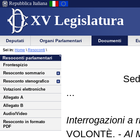
Repubblica Italiana
XV Legislatura
Menu
Vai
Menu
Vai
Deputati
Organi Parlamentari
Documenti
Eu
al
al
di
di
Vai
Menu
menu
Sei in:
Home
\
Resoconti
\
ausilio
navigazione
al
di
di
Resoconti parlamentari
alla
principale
contenuto
navigazione
sezione
Frontespizio
navigazione
principale
Resoconto sommario
Sed
Resoconto stenografico
Votazioni elettroniche
...
Allegato A
Allegato B
Audio/Video
Interrogazioni a r
Resoconto in formato
PDF
VOLONTÈ. -
Al M